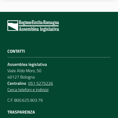
Assemblea
Attività
Argomenti
Per i media
CONTATTI
Assemblea legislativa
Per i cittadini
Viale Aldo Moro, 50
40127 Bologna
Centralino
051 5275226
Cerca telefoni e indirizzi
C.F. 800.625.903.79
TRASPARENZA