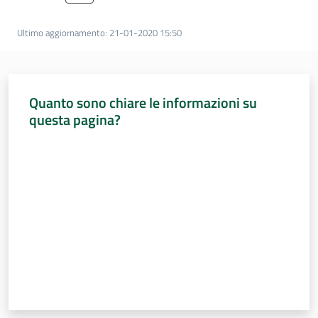
Percorsi
sulla
Ultimo aggiornamento
:
21-01-2020 15:50
memoria
Quanto sono chiare le informazioni su
Seguici
questa pagina?
su
Valuta da 1 a 5 stelle
Assemblea
legislativa