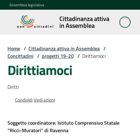
Vai al contenuto
Vai alla navigazione
Vai al footer
Assemblea legislativa
Cittadinanza attiva
Cittadinanza
in Assemblea
attiva in
Assemblea
Home
/
Cittadinanza attiva in Assemblea
/
Concittadini
/
progetti 19-20
/
Dirittiamoci
Dirittiamoci
Concittadini
Menu selezionato
Porte
Diritti
aperte
in
Condividi
Vedi azioni
Assemblea
Mostre
Soggetto coordinatore: Istituto Comprensivo Statale
itineranti
“Ricci-Muratori” di Ravenna