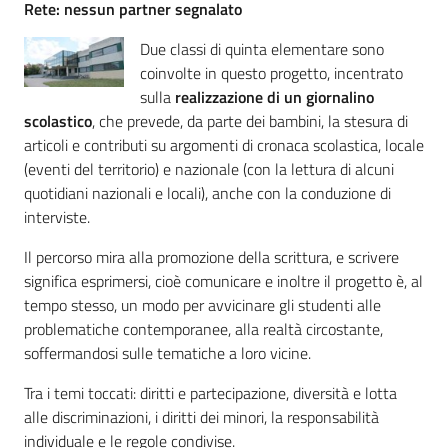
Rete: nessun partner segnalato
Percorsi
sulla
Due classi di quinta elementare sono
memoria
coinvolte in questo progetto, incentrato
sulla
realizzazione di un giornalino
scolastico
, che prevede, da parte dei bambini, la stesura di
articoli e contributi su argomenti di cronaca scolastica, locale
Seguici
(eventi del territorio) e nazionale (con la lettura di alcuni
su
quotidiani nazionali e locali), anche con la conduzione di
interviste.
Il percorso mira alla promozione della scrittura, e scrivere
significa esprimersi, cioè comunicare e inoltre il progetto è, al
tempo stesso, un modo per avvicinare gli studenti alle
problematiche contemporanee, alla realtà circostante,
soffermandosi sulle tematiche a loro vicine.
Tra i temi toccati: diritti e partecipazione, diversità e lotta
Assemblea
alle discriminazioni, i diritti dei minori, la responsabilità
legislativa
individuale e le regole condivise.