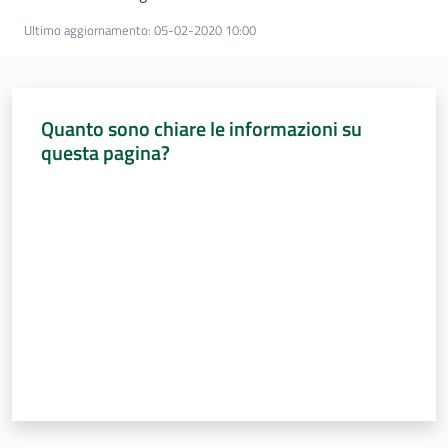
Ultimo aggiornamento
:
05-02-2020 10:00
Assemblea
Attività
Quanto sono chiare le informazioni su
Argomenti
questa pagina?
Valuta da 1 a 5 stelle
Per i media
Per i cittadini