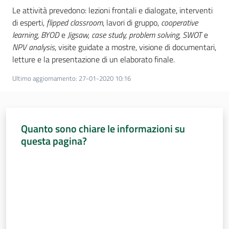
Le attività prevedono: lezioni frontali e dialogate, interventi
Assemblea
di esperti,
flipped classroom
, lavori di gruppo,
cooperative
learning
,
BYOD
e
Jigsaw, case study, problem solving
,
SWOT
e
Attività
NPV analysis
, visite guidate a mostre, visione di documentari,
letture e la presentazione di un elaborato finale.
Argomenti
Ultimo aggiornamento
:
27-01-2020 10:16
Per i media
Quanto sono chiare le informazioni su
Per i cittadini
questa pagina?
Valuta da 1 a 5 stelle