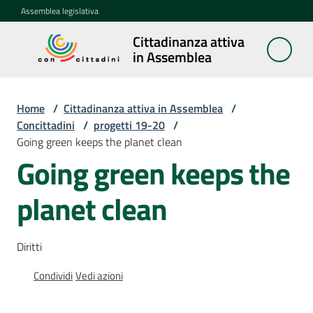
Vai al contenuto
Vai alla navigazione
Vai al footer
Assemblea legislativa
Cittadinanza attiva
Cittadinanza
in Assemblea
attiva in
Assemblea
Home
/
Cittadinanza attiva in Assemblea
/
Concittadini
/
progetti 19-20
/
Going green keeps the planet clean
Concittadini
Menu selezionato
Going green keeps the
Porte
planet clean
aperte
in
Assemblea
Diritti
Mostre
Condividi
Vedi azioni
itineranti