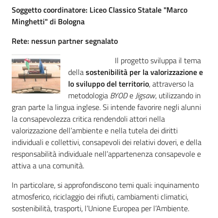
Percorsi
Soggetto coordinatore: Liceo Classico Statale "Marco
sulla
Minghetti" di Bologna
memoria
Rete: nessun partner segnalato
Il progetto sviluppa il tema
della
sostenibilità per la valorizzazione e
Seguici
lo sviluppo del territorio
, attraverso la
su
metodologia
BYOD
e
Jigsaw
, utilizzando in
gran parte la lingua inglese. Si intende favorire negli alunni
la consapevolezza critica rendendoli attori nella
valorizzazione dell’ambiente e nella tutela dei diritti
individuali e collettivi, consapevoli dei relativi doveri, e della
responsabilità individuale nell’appartenenza consapevole e
attiva a una comunità.
In particolare, si approfondiscono temi quali: inquinamento
atmosferico, riciclaggio dei rifiuti, cambiamenti climatici,
Assemblea
sostenibilità, trasporti, l’Unione Europea per l’Ambiente.
legislativa