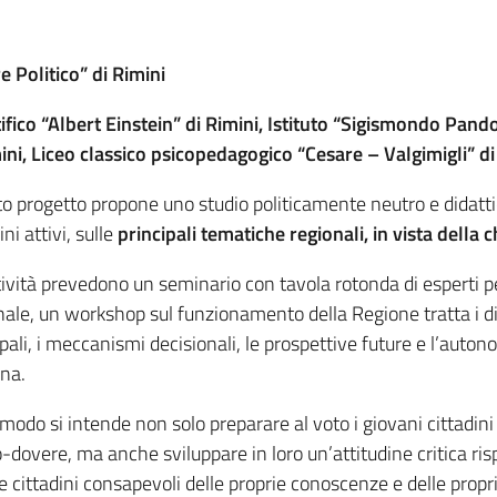
 Politico” di Rimini
entifico “Albert Einstein” di Rimini, Istituto “Sigismondo Pan
Rimini, Liceo classico psicopedagogico “Cesare – Valgimigli” di
o progetto propone uno studio politicamente neutro e didatti
ini attivi, sulle
principali tematiche regionali, in vista della
ività prevedono un seminario con tavola rotonda di esperti per tr
ale, un workshop sul funzionamento della Regione tratta i diritt
pali, i meccanismi decisionali, le prospettive future e l’autonom
na.
l modo si intende non solo preparare al voto i giovani cittadin
o-dovere, ma anche sviluppare in loro un’attitudine critica risp
e cittadini consapevoli delle proprie conoscenze e delle propri