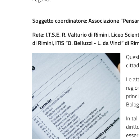
Soggetto coordinatore: Associazione “Pensare
Rete: I.T.S.E. R. Valturio di Rimini, Liceo Sci
di Rimini, ITIS “O. Belluzzi - L. da Vinci” di 
Quest
cittad
Le att
region
princi
Bolog
In ta
diritt
esser