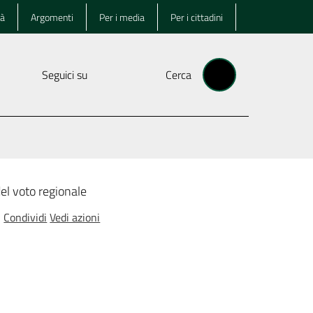
tà
Argomenti
Per i media
Per i cittadini
Seguici su
Cerca
del voto regionale
Condividi
Vedi azioni