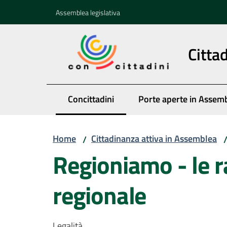
Vai al contenuto
Vai alla navigazione
Vai al footer
Assemblea legislativa
Citta
Concittadini
Porte aperte in Assem
Menu selezionato
Home
Cittadinanza attiva in Assemblea
/
Regioniamo - le r
regionale
Legalità