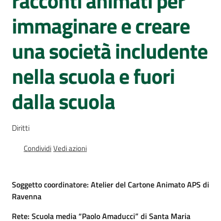
racconti animati per
Percorsi
immaginare e creare
sulla
memoria
una società includente
nella scuola e fuori
Seguici
su
dalla scuola
Diritti
Condividi
Vedi azioni
Soggetto coordinatore: Atelier del Cartone Animato APS di
Ravenna
Assemblea
legislativa
Rete: Scuola media “Paolo Amaducci” di Santa Maria