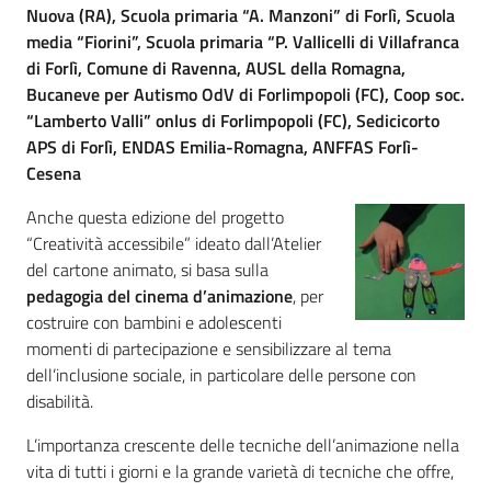
Nuova (RA), Scuola primaria “A. Manzoni” di Forlì, Scuola
media “Fiorini”, Scuola primaria “P. Vallicelli di Villafranca
Assemblea
di Forlì, Comune di Ravenna, AUSL della Romagna,
Bucaneve per Autismo OdV di Forlimpopoli (FC), Coop soc.
Attività
“Lamberto Valli” onlus di Forlimpopoli (FC), Sedicicorto
APS di Forlì, ENDAS Emilia-Romagna, ANFFAS Forlì-
Argomenti
Cesena
Per i media
Anche questa edizione del progetto
“Creatività accessibile” ideato dall’Atelier
del cartone animato, si basa sulla
Per i cittadini
pedagogia del cinema
d’animazione
, per
costruire con bambini e adolescenti
momenti di partecipazione e sensibilizzare al tema
dell’inclusione sociale, in particolare delle persone con
disabilità.
L’importanza crescente delle tecniche dell’animazione nella
vita di tutti i giorni e la grande varietà di tecniche che offre,