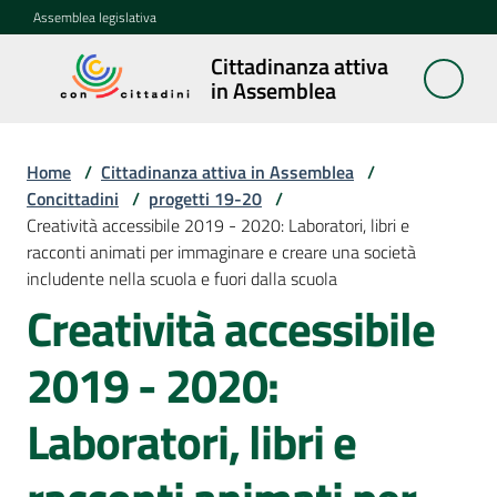
Vai al contenuto
Vai alla navigazione
Vai al footer
Assemblea legislativa
Cittadinanza attiva
Cittadinanza
in Assemblea
attiva in
Assemblea
Home
/
Cittadinanza attiva in Assemblea
/
Concittadini
/
progetti 19-20
/
Creatività accessibile 2019 - 2020: Laboratori, libri e
Concittadini
racconti animati per immaginare e creare una società
Menu selezionato
includente nella scuola e fuori dalla scuola
Porte
Creatività accessibile
aperte
in
2019 - 2020:
Assemblea
Laboratori, libri e
Mostre
itineranti