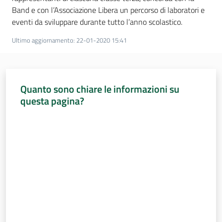
Band e con l’Associazione Libera un percorso di laboratori e
Assemblea
eventi da sviluppare durante tutto l’anno scolastico.
Ultimo aggiornamento
:
22-01-2020 15:41
Attività
Argomenti
Quanto sono chiare le informazioni su
Per i media
questa pagina?
Valuta da 1 a 5 stelle
Per i cittadini