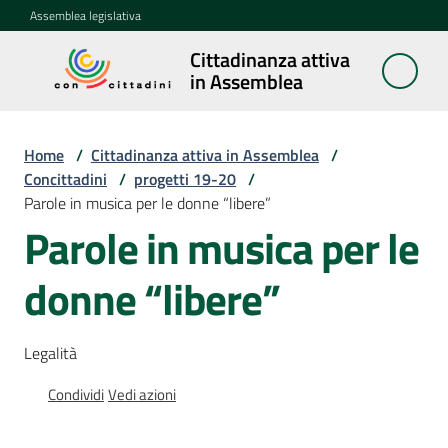
Vai al contenuto
Vai alla navigazione
Vai al footer
Assemblea legislativa
Cittadinanza attiva
Cittadinanza
in Assemblea
attiva in
Assemblea
Home
/
Cittadinanza attiva in Assemblea
/
Concittadini
/
progetti 19-20
/
Parole in musica per le donne “libere”
Concittadini
Menu selezionato
Parole in musica per le
Porte
donne “libere”
aperte
in
Assemblea
Legalità
Mostre
Condividi
Vedi azioni
itineranti