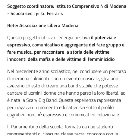
Percorsi
Soggetto coordinatore: Istituto Comprensivo 4 di Modena
sulla
- Scuola sec I gr G. Ferraris
memoria
Rete: Associazione Libera Modena
Questo progetto utilizza l’energia positiva
il potenziale
espressivo, comunicativo e aggregante del fare gruppo e
Seguici
fare musica, per raccontare la storia delle vittime
su
innocenti della mafia e delle vittime di femminicidio
.
Nel precedente anno scolastico, nel concludere un percorso
di memoria culminato con un evento musicale, gli alunni
avevano chiesto di creare una band stabile che potesse
cantare di uomini, donne che hanno perso la loro libertà, ed
è nata la Scary Big Band. Questa esperienza rappresenta
per i ragazzi un momento educativo sia sotto il profilo
cognitivo nonché́ espressivo e comunicativo-relazionale.
Assemblea
Il Parlamentino della scuola, formato da due studenti
legislativa
rappresentanti di ciascuna classe terza, concorda con la