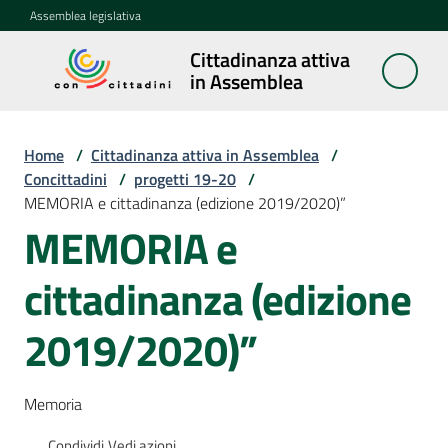
Vai al contenuto
Vai alla navigazione
Vai al footer
Assemblea legislativa
Cittadinanza attiva
Cittadinanza
in Assemblea
attiva in
Assemblea
Home
/
Cittadinanza attiva in Assemblea
/
Concittadini
/
progetti 19-20
/
MEMORIA e cittadinanza (edizione 2019/2020)”
Concittadini
Menu selezionato
MEMORIA e
Porte
cittadinanza (edizione
aperte
in
Assemblea
2019/2020)”
Mostre
Memoria
itineranti
Condividi
Vedi azioni