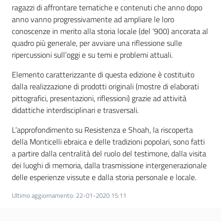
ragazzi di affrontare tematiche e contenuti che anno dopo
anno vanno progressivamente ad ampliare le loro
Assemblea
conoscenze in merito alla storia locale (del ‘900) ancorata al
quadro più generale, per avviare una riflessione sulle
Attività
ripercussioni sull’oggi e su temi e problemi attuali.
Argomenti
Elemento caratterizzante di questa edizione è costituito
dalla realizzazione di prodotti originali (mostre di elaborati
Per i media
pittografici, presentazioni, riflessioni) grazie ad attività
didattiche interdisciplinari e trasversali.
L’approfondimento su Resistenza e Shoah, la riscoperta
Per i cittadini
della Monticelli ebraica e delle tradizioni popolari, sono fatti
a partire dalla centralità del ruolo del testimone, dalla visita
dei luoghi di memoria, dalla trasmissione intergenerazionale
delle esperienze vissute e dalla storia personale e locale.
Ultimo aggiornamento
:
22-01-2020 15:11