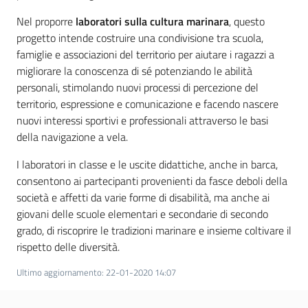
Nel proporre
laboratori sulla cultura marinara
, questo
Assemblea
progetto intende costruire una condivisione tra scuola,
famiglie e associazioni del territorio per aiutare i ragazzi a
Attività
migliorare la conoscenza di sé potenziando le abilità
personali, stimolando nuovi processi di percezione del
Argomenti
territorio, espressione e comunicazione e facendo nascere
nuovi interessi sportivi e professionali attraverso le basi
Per i media
della navigazione a vela.
I laboratori in classe e le uscite didattiche, anche in barca,
consentono ai partecipanti provenienti da fasce deboli della
Per i cittadini
società e affetti da varie forme di disabilità, ma anche ai
giovani delle scuole elementari e secondarie di secondo
grado, di riscoprire le tradizioni marinare e insieme coltivare il
rispetto delle diversità.
Ultimo aggiornamento
:
22-01-2020 14:07