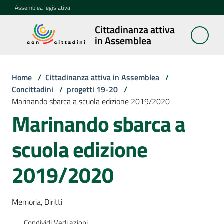
Vai al contenuto
Vai alla navigazione
Vai al footer
Assemblea legislativa
Cittadinanza attiva
Cittadinanza
in Assemblea
attiva in
Assemblea
Home
/
Cittadinanza attiva in Assemblea
/
Concittadini
/
progetti 19-20
/
Marinando sbarca a scuola edizione 2019/2020
Concittadini
Menu selezionato
Marinando sbarca a
Porte
scuola edizione
aperte
in
Assemblea
2019/2020
Mostre
Memoria, Diritti
itineranti
Condividi
Vedi azioni