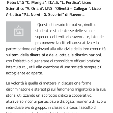
Rete: I.T.G “C. Morigia”, I.T.A.S. “L. Perdisa”, Liceo
Percorsi
Scientifico “A. Oriani”, I.P.S. “Olivetti – Callegari”, Liceo
sulla
Artistico “P.L. Nervi –G. Severini” di Ravenna
memoria
Questo itinerario formativo, rivolto a
studenti e studentesse delle scuole
superiori del territorio ravennate, intende
Seguici
promuovere la cittadinanza attiva e la
su
partecipazione dei giovani alla vita civile della loro comunità
sui
temi della diversità e della lotta alle discriminazioni
,
con l’obiettivo di generare di consolidare efficaci pratiche
interculturali, utili alla creazione di una società sempre più
accogliente ed aperta.
La volontà è quella di mettere in discussione forme
discriminatorie e stereotipi sul fenomeno migratorio e la sua
storia, utilizzando un approccio critico e cooperativo,
attraverso incontri partecipati e dialogati, momenti di lavoro
Assemblea
individuale e/o di gruppo, in classe o a casa, l’ascolto di
legislativa