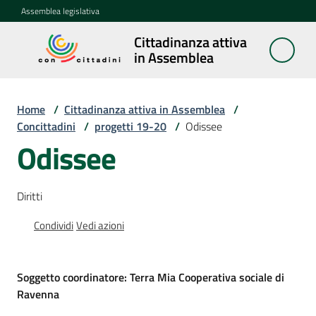
Vai al contenuto
Vai alla navigazione
Vai al footer
Assemblea legislativa
Cittadinanza attiva
Cittadinanza
in Assemblea
attiva in
Assemblea
Home
/
Cittadinanza attiva in Assemblea
/
Concittadini
/
progetti 19-20
/
Odissee
Odissee
Concittadini
Menu selezionato
Porte
Diritti
aperte
in
Condividi
Vedi azioni
Assemblea
Mostre
Soggetto coordinatore: Terra Mia Cooperativa sociale di
itineranti
Ravenna