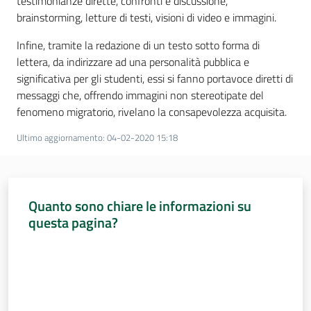
testimonianze dirette, confronti e discussione,
brainstorming, letture di testi, visioni di video e immagini.
Assemblea
Infine, tramite la redazione di un testo sotto forma di
lettera, da indirizzare ad una personalità pubblica e
Attività
significativa per gli studenti, essi si fanno portavoce diretti di
messaggi che, offrendo immagini non stereotipate del
Argomenti
fenomeno migratorio, rivelano la consapevolezza acquisita.
Per i media
Ultimo aggiornamento
:
04-02-2020 15:18
Per i cittadini
Quanto sono chiare le informazioni su
questa pagina?
Valuta da 1 a 5 stelle