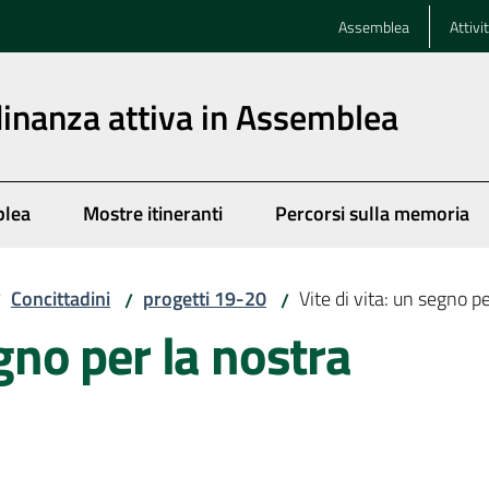
Assemblea
Attivi
dinanza attiva in Assemblea
blea
Mostre itineranti
Percorsi sulla memoria
Concittadini
progetti 19-20
Vite di vita: un segno p
/
/
/
egno per la nostra