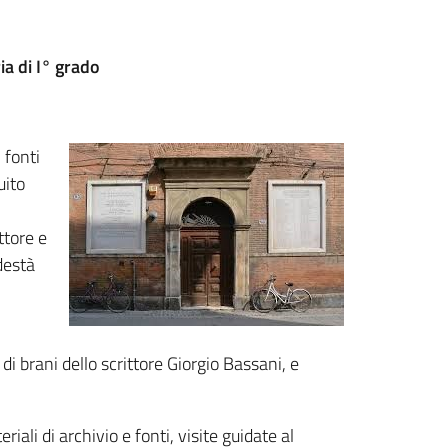
ia di I° grado
 fonti
uito
ttore e
destà
a di brani dello scrittore Giorgio Bassani, e
riali di archivio e fonti, visite guidate al