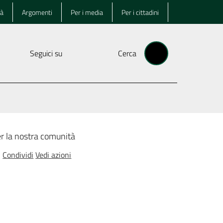
tà
Argomenti
Per i media
Per i cittadini
Seguici su
Cerca
er la nostra comunità
Condividi
Vedi azioni