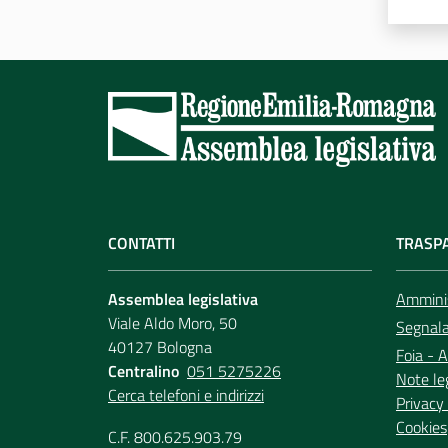
CONTATTI
TRASP
Assemblea legislativa
Amminis
Viale Aldo Moro, 50
Segnala 
40127 Bologna
Foia - A
Centralino
051 5275226
Note le
Cerca telefoni e indirizzi
Privacy 
Cookies
C.F. 800.625.903.79