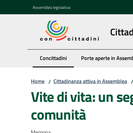
Vai al contenuto
Vai alla navigazione
Vai al footer
Assemblea legislativa
Citta
Concittadini
Porte aperte in Assem
Menu selezionato
Home
Cittadinanza attiva in Assemblea
/
Vite di vita: un s
comunità
Memoria