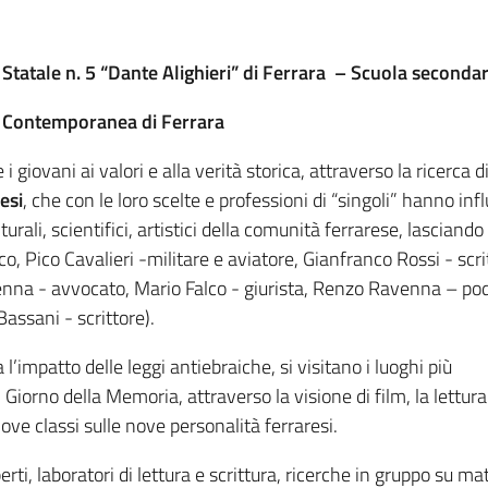
tatale n. 5 “Dante Alighieri” di Ferrara – Scuola secondar
ia Contemporanea di Ferrara
iovani ai valori e alla verità storica, attraverso la ricerca di
esi
, che con le loro scelte e professioni di “singoli” hanno infl
urali, scientifici, artistici della comunità ferrarese, lasciando
o, Pico Cavalieri -militare e aviatore, Gianfranco Rossi - scri
venna - avvocato, Mario Falco - giurista, Renzo Ravenna – po
assani - scrittore).
 l’impatto delle leggi antiebraiche, si visitano i luoghi più
nel Giorno della Memoria, attraverso la visione di film, la lettur
nove classi sulle nove personalità ferraresi.
erti, laboratori di lettura e scrittura, ricerche in gruppo su mate