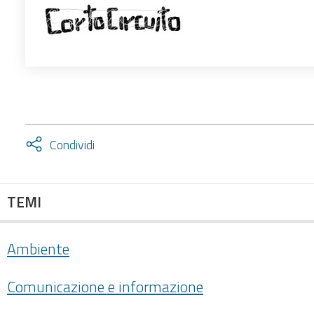
Attiva
Condividi
condividi
facebook
twitter
TEMI
Ambiente
Comunicazione e informazione