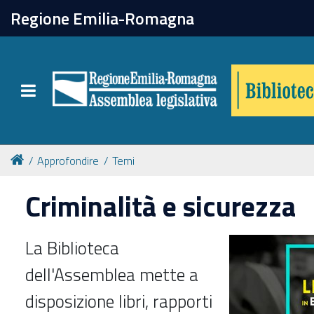
chiudi
Regione Emilia-Romagna
Biblioteca
Toggle navigation
Catalogo online
Collezioni
Approfondire
Temi
Criminalità e sicurezza
Per approfondire
La Biblioteca
Appuntamenti
dell'Assemblea mette a
Prenotazione spazi
disposizione libri, rapporti