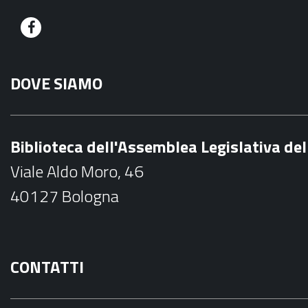
F
a
DOVE SIAMO
c
e
b
Biblioteca dell'Assemblea Legislativa d
o
Viale Aldo Moro, 46
o
40127 Bologna
k
CONTATTI