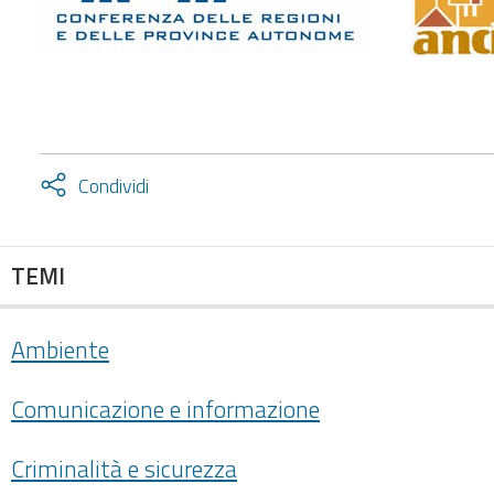
Attiva
Condividi
condividi
facebook
twitter
TEMI
Ambiente
Comunicazione e informazione
Criminalità e sicurezza