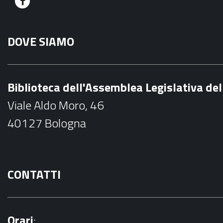
F
a
DOVE SIAMO
c
e
b
Biblioteca dell'Assemblea Legislativa d
o
Viale Aldo Moro, 46
o
40127 Bologna
k
CONTATTI
Orari
: