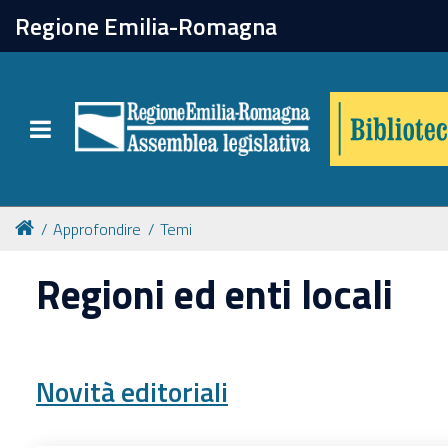
chiudi
Regione Emilia-Romagna
Biblioteca
Toggle navigation
Catalogo online
Collezioni
Approfondire
Temi
Regioni ed enti locali
Per approfondire
Appuntamenti
Novità editoriali
Prenotazione spazi