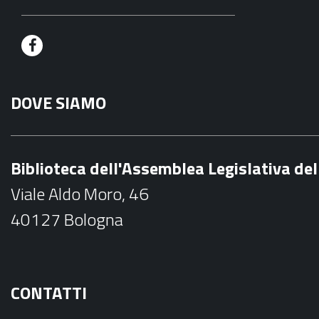
F
a
DOVE SIAMO
c
e
b
Biblioteca dell'Assemblea Legislativa d
o
Viale Aldo Moro, 46
o
40127 Bologna
k
CONTATTI