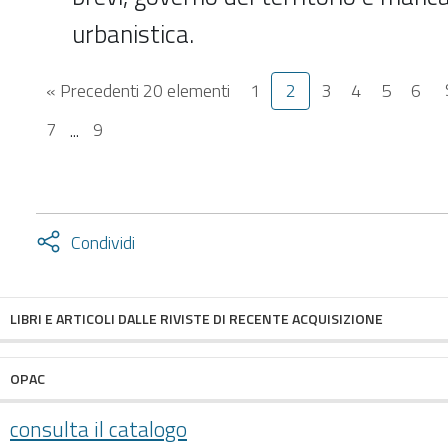
urbanistica.
« Precedenti 20 elementi
1
2
3
4
5
6
7
...
9
Attiva
Condividi
condividi
facebook
twitter
LIBRI E ARTICOLI DALLE RIVISTE DI RECENTE ACQUISIZIONE
OPAC
consulta il catalogo