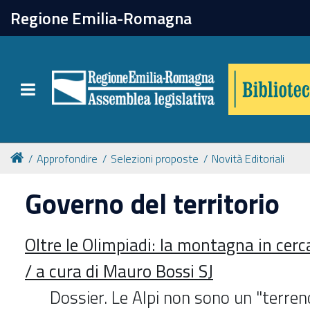
chiudi
Regione Emilia-Romagna
Biblioteca
Toggle navigation
Catalogo online
Collezioni
Approfondire
Selezioni proposte
Novità Editoriali
Governo del territorio
Per approfondire
Oltre le Olimpiadi: la montagna in cerc
Appuntamenti
/ a cura di Mauro Bossi SJ
Prenotazione spazi
Dossier. Le Alpi non sono un "terreno