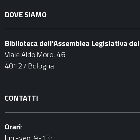
a
DOVE SIAMO
c
e
b
Biblioteca dell'Assemblea Legislativa d
o
Viale Aldo Moro, 46
o
40127 Bologna
k
CONTATTI
Orari
:
lun.-ven. 9-13;