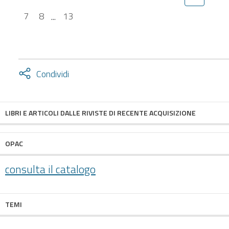
7
8
...
13
Attiva
Condividi
condividi
facebook
twitter
LIBRI E ARTICOLI DALLE RIVISTE DI RECENTE ACQUISIZIONE
OPAC
consulta il catalogo
TEMI