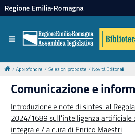
chiudi
Regione Emilia-Romagna
Biblioteca
Toggle navigation
Catalogo online
Collezioni
Approfondire
Selezioni proposte
Novità Editoriali
Comunicazione e infor
Per approfondire
Introduzione e note di sintesi al Rego
Appuntamenti
2024/1689 sull'intelligenza artificiale :
Prenotazione spazi
integrale / a cura di Enrico Maestri