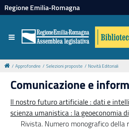
chiudi
Regione Emilia-Romagna
Biblioteca
Toggle navigation
Catalogo online
Collezioni
Approfondire
Selezioni proposte
Novità Editoriali
Comunicazione e infor
Per approfondire
Il nostro futuro artificiale : dati e inte
Appuntamenti
scienza umanistica : la geoeconomia di
Prenotazione spazi
Rivista. Numero monografico della r