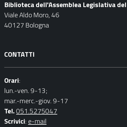
Biblioteca dell'Assemblea Legislativa d
o
Viale Aldo Moro, 46
o
40127 Bologna
k
CONTATTI
Orari
:
lun.-ven. 9-13;
mar.-merc.-giov. 9-17
Tel.
051.5275047
Scrivici
:
e-mail