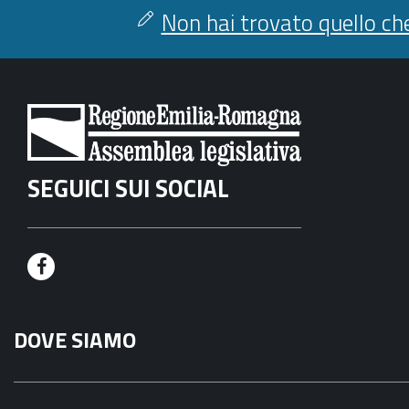
Non hai trovato quello che
SEGUICI SUI SOCIAL
F
a
DOVE SIAMO
c
e
b