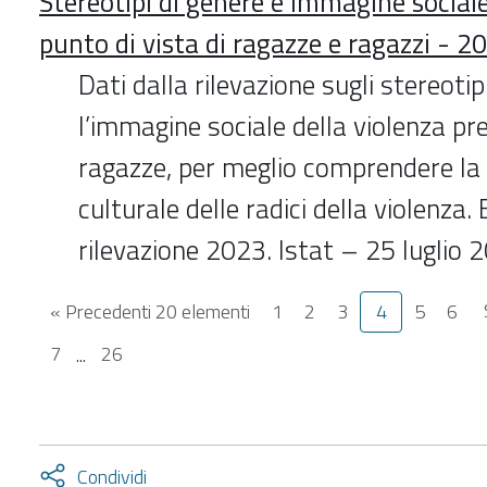
Stereotipi di genere e immagine sociale 
punto di vista di ragazze e ragazzi - 2
Dati dalla rilevazione sugli stereotip
l’immagine sociale della violenza pre
ragazze, per meglio comprendere la
culturale delle radici della violenza. E
rilevazione 2023. Istat – 25 luglio 
« Precedenti 20 elementi
1
2
3
4
5
6
7
...
26
Attiva
Condividi