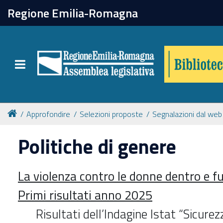
chiudi
Regione Emilia-Romagna
Biblioteca
Toggle navigation
Catalogo online
Collezioni
Approfondire
Selezioni proposte
Segnalazioni dal web
Politiche di genere
Per approfondire
La violenza contro le donne dentro e fu
Appuntamenti
Primi risultati anno 2025
Prenotazione spazi
Risultati dell’Indagine Istat “Sicure