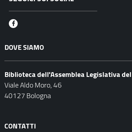
F
a
DOVE SIAMO
c
e
b
Biblioteca dell'Assemblea Legislativa d
o
Viale Aldo Moro, 46
o
40127 Bologna
k
CONTATTI