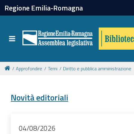
chiudi
Regione Emilia-Romagna
Biblioteca
Toggle navigation
Catalogo online
Collezioni
Approfondire
Temi
Diritto e pubblica amministrazione
Per approfondire
Novità editoriali
Appuntamenti
Prenotazione spazi
04/08/2026