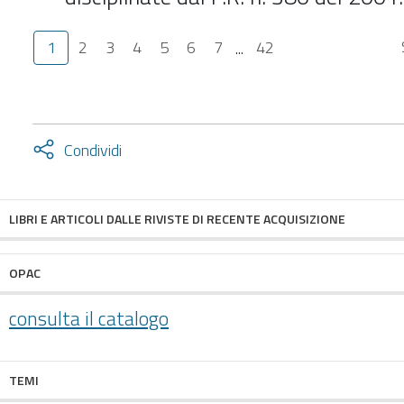
1
2
3
4
5
6
7
...
42
Attiva
Condividi
condividi
facebook
twitter
LIBRI E ARTICOLI DALLE RIVISTE DI RECENTE ACQUISIZIONE
OPAC
consulta il catalogo
TEMI