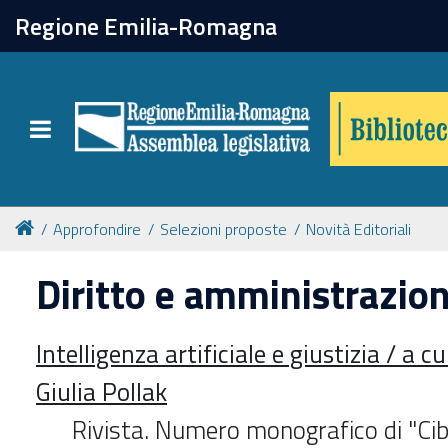
chiudi
Regione Emilia-Romagna
Biblioteca
Toggle navigation
Catalogo online
Collezioni
Approfondire
Selezioni proposte
Novità Editoriali
Diritto e amministrazio
Per approfondire
Intelligenza artificiale e giustizia / a c
Appuntamenti
Giulia Pollak
Prenotazione spazi
Rivista. Numero monografico di "Cib