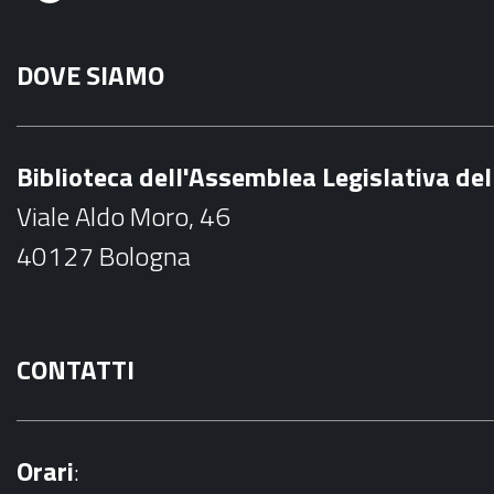
F
a
DOVE SIAMO
c
e
b
Biblioteca dell'Assemblea Legislativa d
o
Viale Aldo Moro, 46
o
40127 Bologna
k
CONTATTI
Orari
: