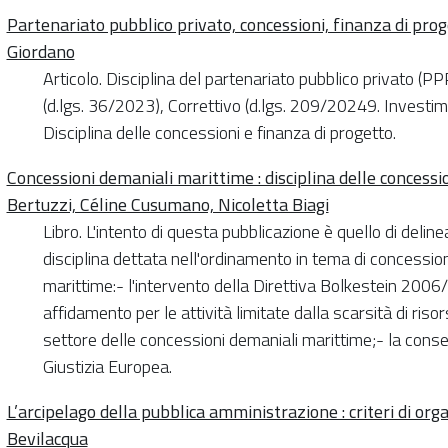
Partenariato pubblico privato, concessioni, finanza di prog
Giordano
Articolo. Disciplina del partenariato pubblico privato (PP
(d.lgs. 36/2023), Correttivo (d.lgs. 209/20249. Investiment
Disciplina delle concessioni e finanza di progetto.
Concessioni demaniali marittime : disciplina delle concessio
Bertuzzi, Céline Cusumano, Nicoletta Biagi
Libro. L'intento di questa pubblicazione è quello di deli
disciplina dettata nell'ordinamento in tema di concessioni
marittime:- l'intervento della Direttiva Bolkestein 2006
affidamento per le attività limitate dalla scarsità di risor
settore delle concessioni demaniali marittime;- la cons
Giustizia Europea.
L’arcipelago della pubblica amministrazione : criteri di o
Bevilacqua