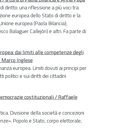
iritto: una riflessione a più voci tra
one europea dello Stato di diritto e la
Unione europea (Paola Bilancia);
co Balaguer Callejón) e altri. Fa parte di:
uropea: dai limiti alle competenze degli
 di Marco Inglese
nanza europea. Limiti dovuti ai principi per
olitici e sui diritti dei cittadini
democrazie costituzionali / Raffaele
tica. Divisione della società e concezioni
enze». Popolo e Stato, corpo elettorale,