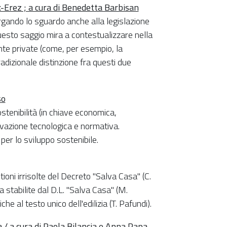
-Erez ; a cura di Benedetta Barbisan
argando lo sguardo anche alla legislazione
questo saggio mira a contestualizzare nella
te private (come, per esempio, la
adizionale distinzione fra questi due
so
stenibilità (in chiave economica,
ovazione tecnologica e normativa.
er lo sviluppo sostenibile.
tioni irrisolte del Decreto "Salva Casa" (C.
 stabilite dal D.L. "Salva Casa" (M.
he al testo unico dell'edilizia (T. Pafundi).
 / a cura di Paola Bilancia e Anna Papa