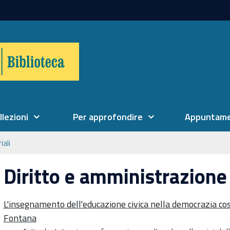
llezioni
Per approfondire
Appuntame
iali
Diritto e amministrazione
L'insegnamento dell'educazione civica nella democrazia cost
Fontana