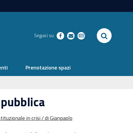
SEARCH
Seguici su
facebook
richieste
newsletter
nti
Prenotazione spazi
 pubblica
ituzionale in crisi / di Gianpaolo