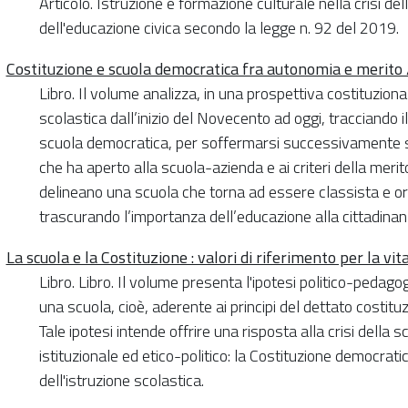
Articolo. Istruzione e formazione culturale nella crisi d
dell'educazione civica secondo la legge n. 92 del 2019.
Costituzione e scuola democratica fra autonomia e merito 
Libro. Il volume analizza, in una prospettiva costituziona
scolastica dall’inizio del Novecento ad oggi, tracciando 
scuola democratica, per soffermarsi successivamente s
che ha aperto alla scuola-azienda e ai criteri della merit
delineano una scuola che torna ad essere classista e ori
trascurando l’importanza dell’educazione alla cittadinan
La scuola e la Costituzione : valori di riferimento per la vi
Libro. Libro. Il volume presenta l'ipotesi politico-pedagog
una scuola, cioè, aderente ai principi del dettato costituzi
Tale ipotesi intende offrire una risposta alla crisi della
istituzionale ed etico-politico: la Costituzione democ
dell'istruzione scolastica.