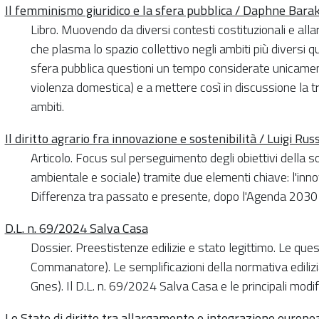
Il femminismo giuridico e la sfera pubblica / Daphne Barak
Libro. Muovendo da diversi contesti costituzionali e all
che plasma lo spazio collettivo negli ambiti più diversi 
sfera pubblica questioni un tempo considerate unicamen
violenza domestica) e a mettere così in discussione la tr
ambiti.
Il diritto agrario fra innovazione e sostenibilità / Luigi Rus
Articolo. Focus sul perseguimento degli obiettivi della so
ambientale e sociale) tramite due elementi chiave: l'inn
Differenza tra passato e presente, dopo l'Agenda 2030 p
D.L. n. 69/2024 Salva Casa
Dossier. Preestistenze edilizie e stato legittimo. Le ques
Commanatore). Le semplificazioni della normativa edilizia
Gnes). Il D.L. n. 69/2024 Salva Casa e le principali modific
Lo Stato di diritto tra allargamento e integrazione europea