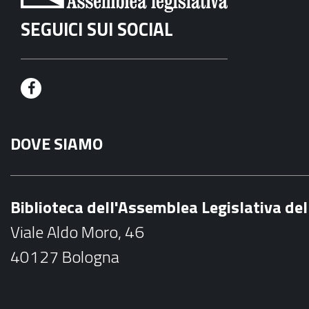
SEGUICI SUI SOCIAL
F
a
DOVE SIAMO
c
e
b
Biblioteca dell'Assemblea Legislativa d
o
Viale Aldo Moro, 46
o
40127 Bologna
k