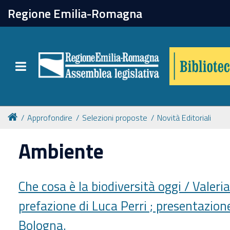
chiudi
Regione Emilia-Romagna
Biblioteca
Toggle navigation
Catalogo online
Collezioni
Approfondire
Selezioni proposte
Novità Editoriali
Ambiente
Per approfondire
Appuntamenti
Che cosa è la biodiversità oggi / Valeria
prefazione di Luca Perri ; presentazion
Prenotazione spazi
Bologna.