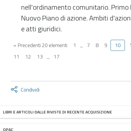
nell'ordinamento comunitario. Primo 
Nuovo Piano di azione. Ambiti d'azione
e atti giuridici.
« Precedenti 20 elementi
1
...
7
8
9
10
11
12
13
...
17
Attiva
Condividi
condividi
facebook
twitter
LIBRI E ARTICOLI DALLE RIVISTE DI RECENTE ACQUISIZIONE
OPAC