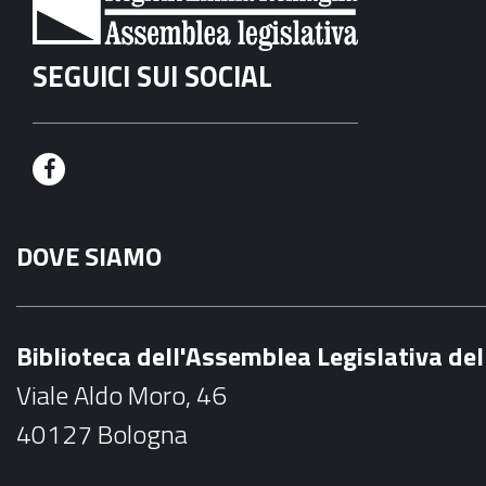
SEGUICI SUI SOCIAL
F
a
DOVE SIAMO
c
e
b
Biblioteca dell'Assemblea Legislativa d
o
Viale Aldo Moro, 46
o
40127 Bologna
k