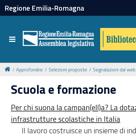
chiudi
Regione Emilia-Romagna
Biblioteca
Toggle navigation
Catalogo online
Collezioni
Approfondire
Selezioni proposte
Segnalazioni dal web
Scuola e formazione
Per approfondire
Per chi suona la campan(ell)a? La dota
Appuntamenti
infrastrutture scolastiche in Italia
Prenotazione spazi
Il lavoro costruisce un insieme di ind