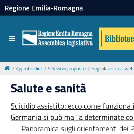
chiudi
Regione Emilia-Romagna
Biblioteca
Toggle navigation
Catalogo online
Collezioni
Approfondire
Selezioni proposte
Segnalazioni dal web
Salute e sanità
Per approfondire
Suicidio assistito: ecco come funziona 
Appuntamenti
Germania si può ma "a determinate co
Prenotazione spazi
Panoramica sugli orientamenti dei Pa