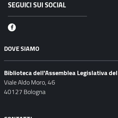
SEGUICI SUI SOCIAL
F
a
DOVE SIAMO
c
e
b
Biblioteca dell'Assemblea Legislativa d
o
Viale Aldo Moro, 46
o
40127 Bologna
k