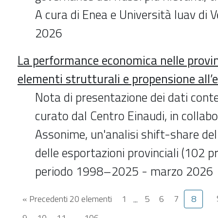
A cura di Enea e Università Iuav di
2026
La performance economica nelle provinc
elementi strutturali e propensione all’e
Nota di presentazione dei dati conte
curato dal Centro Einaudi, in collab
Assonime, un'analisi shift-share del
delle esportazioni provinciali (102 pr
periodo 1998–2025 - marzo 2026
« Precedenti 20 elementi
1
...
5
6
7
8
9
10
11
...
106