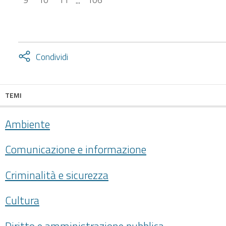
Attiva
Condividi
condividi
facebook
twitter
TEMI
Ambiente
Comunicazione e informazione
Criminalità e sicurezza
Cultura
Diritto e amministrazione pubblica