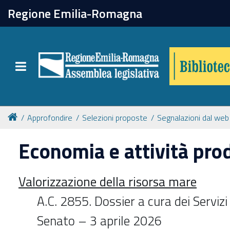
chiudi
Regione Emilia-Romagna
Biblioteca
Toggle navigation
Catalogo online
Collezioni
Approfondire
Selezioni proposte
Segnalazioni dal web
Economia e attività pro
Per approfondire
Valorizzazione della risorsa mare
Appuntamenti
A.C. 2855. Dossier a cura dei Serviz
Prenotazione spazi
Senato – 3 aprile 2026