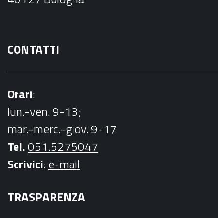
k
CONTATTI
Orari
:
lun.-ven. 9-13;
mar.-merc.-giov. 9-17
Tel.
051.5275047
Scrivici
:
e-mail
TRASPARENZA