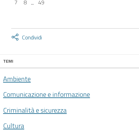
7
8
...
49
Attiva
Condividi
condividi
facebook
twitter
TEMI
Ambiente
Comunicazione e informazione
Criminalità e sicurezza
Cultura