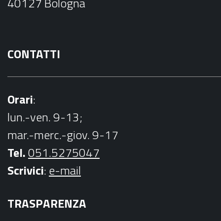
40127 Bologna
k
CONTATTI
Orari
:
lun.-ven. 9-13;
mar.-merc.-giov. 9-17
Tel.
051.5275047
Scrivici
:
e-mail
TRASPARENZA