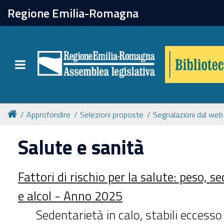
chiudi
Regione Emilia-Romagna
Biblioteca
Toggle navigation
Catalogo online
Collezioni
Approfondire
Selezioni proposte
Segnalazioni dal web
Salute e sanità
Per approfondire
Fattori di rischio per la salute: peso, 
Appuntamenti
e alcol - Anno 2025
Prenotazione spazi
Sedentarietà in calo, stabili eccess