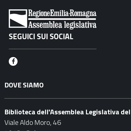
SEGUICI SUI SOCIAL
F
a
DOVE SIAMO
c
e
b
Biblioteca dell'Assemblea Legislativa d
o
Viale Aldo Moro, 46
o