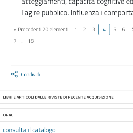
atteggiamenti, capacità cognitive e
l’agire pubblico. Influenza i comport
« Precedenti 20 elementi
1
2
3
4
5
6
7
...
18
Attiva
Condividi
condividi
facebook
twitter
LIBRI E ARTICOLI DALLE RIVISTE DI RECENTE ACQUISIZIONE
OPAC
consulta il catalogo