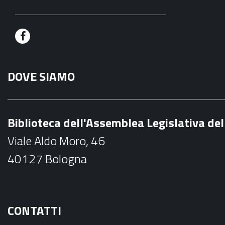
F
a
DOVE SIAMO
c
e
b
Biblioteca dell'Assemblea Legislativa d
o
Viale Aldo Moro, 46
o
40127 Bologna
k
CONTATTI