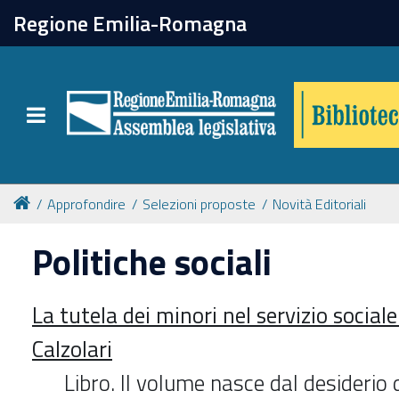
chiudi
Regione Emilia-Romagna
Biblioteca
Toggle navigation
Catalogo online
Collezioni
Approfondire
Selezioni proposte
Novità Editoriali
Politiche sociali
Per approfondire
La tutela dei minori nel servizio sociale
Appuntamenti
Calzolari
Prenotazione spazi
Libro. Il volume nasce dal desiderio d