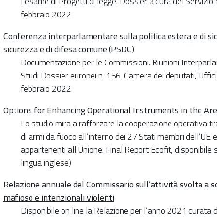
l’esame di Progetti di legge. Dossier a cura del Servizio
febbraio 2022
Conferenza interparlamentare sulla politica estera e di sic
sicurezza e di difesa comune (PSDC)
Documentazione per le Commissioni. Riunioni Interparlam
Studi Dossier europei n. 156. Camera dei deputati, Uffic
febbraio 2022
Options for Enhancing Operational Instruments in the Are
Lo studio mira a rafforzare la cooperazione operativa tra l
di armi da fuoco all’interno dei 27 Stati membri dell’UE
appartenenti all’Unione. Final Report Ecofit, disponibil
lingua inglese)
Relazione annuale del Commissario sull’attività svolta a so
mafioso e intenzionali violenti
Disponibile on line la Relazione per l’anno 2021 curata da