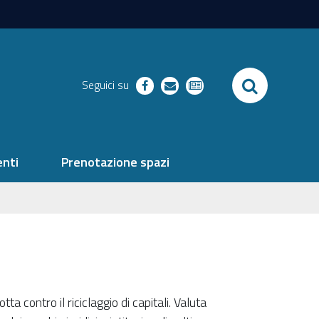
SEARCH
Seguici su
facebook
richieste
newsletter
nti
Prenotazione spazi
ta contro il riciclaggio di capitali. Valuta