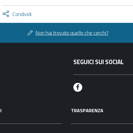
Attiva
Condividi
condividi
facebook
twitter
Non hai trovato quello che cerchi?
SEGUICI SUI SOCIAL
F
a
I
TRASPARENZA
c
e