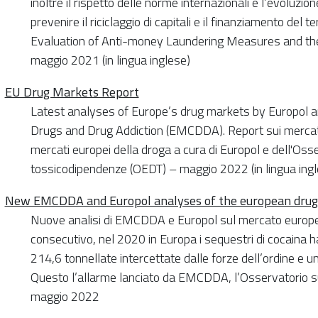
inoltre il rispetto delle norme internazionali e l’evoluzione 
prevenire il riciclaggio di capitali e il finanziamento de
Evaluation of Anti-money Laundering Measures and th
maggio 2021 (in lingua inglese)
EU Drug Markets Report
Latest analyses of Europe’s drug markets by Europol a
Drugs and Drug Addiction (EMCDDA). Report sui mercati e
mercati europei della droga a cura di Europol e dell'Oss
tossicodipendenze (OEDT) – maggio 2022 (in lingua ingl
New EMCDDA and Europol analyses of the european drug
Nuove analisi di EMCDDA e Europol sul mercato europeo
consecutivo, nel 2020 in Europa i sequestri di cocaina 
214,6 tonnellate intercettate dalle forze dell’ordine e 
Questo l’allarme lanciato da EMCDDA, l’Osservatorio su
maggio 2022