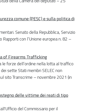
 Studi della Camera dei deputati – 25
urezza comune (PESC) e sulla politica di
entari. Senato della Repubblica, Servizio
io Rapporti con l’Unione europea n. 82 –
a of Firearms Trafficking
e forze dell’ordine nella lotta al traffico
 e dei sette Stati membri SELEC non
e sul sito Transcrime – novembre 2021 (in
stegno delle vittime dei reati di tipo
ll'Ufficio del Commissario per il