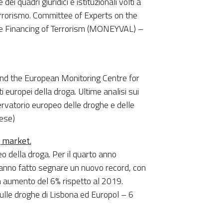
dei quadri giuridici e istituzionali volti a
l terrorismo. Committee of Experts on the
e Financing of Terrorism (MONEYVAL) –
nd the European Monitoring Centre for
uropei della droga. Ultime analisi sui
ervatorio europeo delle droghe e delle
ese)
 market.
 della droga. Per il quarto anno
hanno fatto segnare un nuovo record, con
un aumento del 6% rispetto al 2019.
lle droghe di Lisbona ed Europol – 6