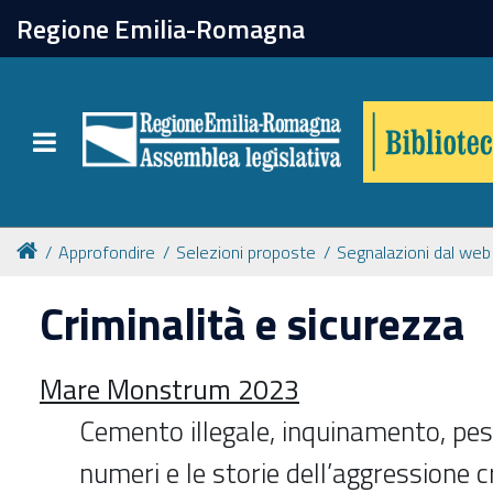
chiudi
Regione Emilia-Romagna
Biblioteca
Toggle navigation
Catalogo online
Collezioni
Approfondire
Selezioni proposte
Segnalazioni dal web
Criminalità e sicurezza
Per approfondire
Mare Monstrum 2023
Appuntamenti
Cemento illegale, inquinamento, pesc
Prenotazione spazi
numeri e le storie dell’aggressione c