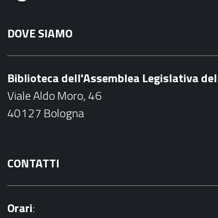
F
a
DOVE SIAMO
c
e
b
Biblioteca dell'Assemblea Legislativa d
o
Viale Aldo Moro, 46
o
40127 Bologna
k
CONTATTI
Orari
: