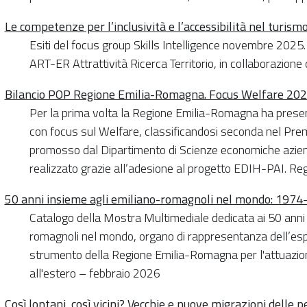
Le competenze per l’inclusività e l’accessibilità nel turism
Esiti del focus group Skills Intelligence novembre 2025. A
ART-ER Attrattività Ricerca Territorio, in collaborazio
Bilancio POP Regione Emilia-Romagna. Focus Welfare 20
Per la prima volta la Regione Emilia-Romagna ha presen
con focus sul Welfare, classificandosi seconda nel Premi
promosso dal Dipartimento di Scienze economiche azienda
realizzato grazie all’adesione al progetto EDIH-PAI. 
50 anni insieme agli emiliano-romagnoli nel mondo: 197
Catalogo della Mostra Multimediale dedicata ai 50 anni d
romagnoli nel mondo, organo di rappresentanza dell’es
strumento della Regione Emilia-Romagna per l'attuazione
all'estero – febbraio 2026
Così lontani, così vicini? Vecchie e nuove migrazioni delle