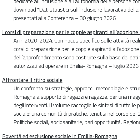
dedicate all’inclusione e all’autonomia delle persone con 
download "Dati statistici sull’inclusione lavorativa della
presentati alla Conferenza – 30 giugno 2026
I corsi di preparazione per le coppie aspiranti all’adozion
Anni 2020-2024. Con Focus specifico sulle attività reali
corsi di preparazione per le coppie aspiranti all'adozion
dell’approfondimento sono costruite sulla base dei dati fo
autorizzati ad operare in Emilia-Romagna – luglio 2026
Affrontare il ritiro sociale
Un confronto su strategie, approcci, metodologie e strumen
Romagna a supporto di ragazzi e ragazze, per una maggio
degli interventi. Il volume raccoglie le sintesi di tutte le
sociale: una comunità di pratiche, tenutisi nel corso del
Politiche sociali, sociosanitarie, pari opportunità, Reg
Povertà ed esclusione sociale in Emilia-Romagna