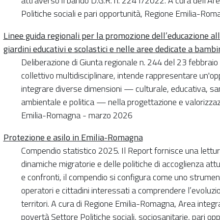
attraverso il bando D.G.R. n. 2241/2022. A cura dell’Ar
Politiche sociali e pari opportunità, Regione Emilia-Ro
Linee guida regionali per la promozione dell’educazione all’
giardini educativi e scolastici e nelle aree dedicate a bambini
Deliberazione di Giunta regionale n. 244 del 23 febbraio
collettivo multidisciplinare, intende rappresentare un'o
integrare diverse dimensioni — culturale, educativa, sani
ambientale e politica — nella progettazione e valorizzaz
Emilia-Romagna - marzo 2026
Protezione e asilo in Emilia-Romagna
Compendio statistico 2025. Il Report fornisce una lettu
dinamiche migratorie e delle politiche di accoglienza attu
e confronti, il compendio si configura come uno strumen
operatori e cittadini interessati a comprendere l’evoluz
territori. A cura di Regione Emilia-Romagna, Area integra
povertà Settore Politiche sociali, sociosanitarie, pari 