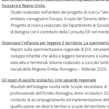
Svizzera e Regno Unito.
Studio realizzato nell'ambito del progetto di ricerca ”Ve
emiliano-romagnoli in Europa. Il ruolo del Turismo delle r
Progetto di ricerca realizzato dal Dipartimento di Sociolo
di Bologna con il contributo della Consulta ER nel mond
Osservare l’infanzia per leggere il territorio. La sperime
Report sulla sperimentazione regionale di EDI, strument
sviluppo infantile che aiuta a leggere benessere e vulner
educativi e territoriali. Volume realizzato a cura del Sett
sociali della Regione Emilia-Romagna – febbraio 2026
Gli spazi di ascolto scolastici. Uno sguardo regionale
Risultati dell’indagine svolta nelle Scuole secondarie di
professionale dell’Emilia-Romagna. Anno scolastico 202
contesto di accompagnamento ed implementazione delle Li
qualificazione nei diversi territori e scuole del territorio 