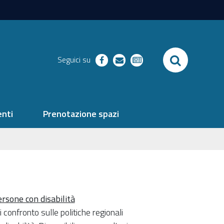
SEARCH
Seguici su
facebook
richieste
newsletter
nti
Prenotazione spazi
ersone con disabilità
nfronto sulle politiche regionali