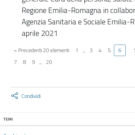
Regione Emilia-Romagna in collabo
Agenzia Sanitaria e Sociale Emilia
aprile 2021
« Precedenti 20 elementi
1
...
3
4
5
6
7
8
9
...
20
Attiva
Condividi
condividi
facebook
twitter
TEMI