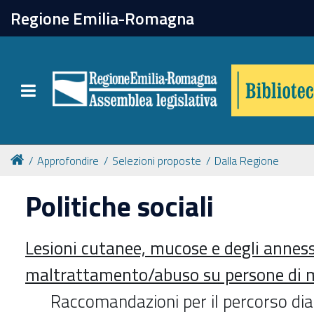
chiudi
Regione Emilia-Romagna
Biblioteca
Toggle navigation
Catalogo online
Collezioni
Approfondire
Selezioni proposte
Dalla Regione
Politiche sociali
Per approfondire
Lesioni cutanee, mucose e degli anness
Appuntamenti
maltrattamento/abuso su persone di 
Prenotazione spazi
Raccomandazioni per il percorso dia