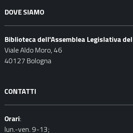
a
DOVE SIAMO
c
e
b
Biblioteca dell'Assemblea Legislativa d
o
Viale Aldo Moro, 46
o
40127 Bologna
k
CONTATTI
Orari
:
lun.-ven. 9-13;