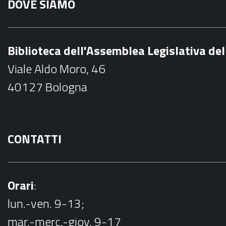
DOVE SIAMO
c
e
b
Biblioteca dell'Assemblea Legislativa d
o
Viale Aldo Moro, 46
o
40127 Bologna
k
CONTATTI
Orari
:
lun.-ven. 9-13;
mar.-merc.-giov. 9-17