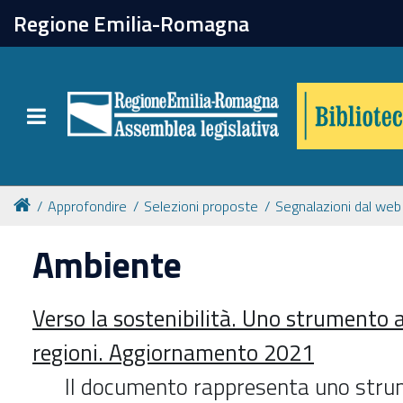
chiudi
Regione Emilia-Romagna
Biblioteca
Toggle navigation
Catalogo online
Collezioni
Approfondire
Selezioni proposte
Segnalazioni dal web
Ambiente
Per approfondire
Verso la sostenibilità. Uno strumento 
Appuntamenti
regioni. Aggiornamento 2021
Prenotazione spazi
Il documento rappresenta uno stru