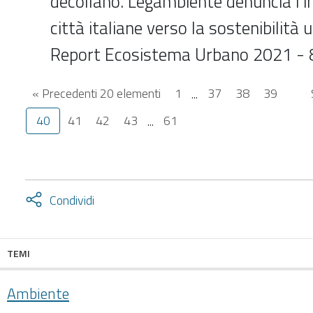
decollano. Legambiente denuncia l’
città italiane verso la sostenibilità 
Report Ecosistema Urbano 2021 -
« Precedenti 20 elementi
1
...
37
38
39
40
41
42
43
...
61
Attiva
Condividi
condividi
facebook
twitter
TEMI
Ambiente