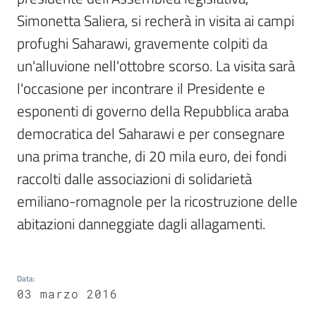
Romagna
Simonetta Saliera, si recherà in visita ai campi 
profughi Saharawi, gravemente colpiti da 
un'alluvione nell'ottobre scorso. La visita sarà 
l'occasione per incontrare il Presidente e 
Assemblea
esponenti di governo della Repubblica araba 
legislativa
democratica del Saharawi e per consegnare 
una prima tranche, di 20 mila euro, dei fondi 
Assemblea
raccolti dalle associazioni di solidarietà 
Attività
emiliano-romagnole per la ricostruzione delle 
abitazioni danneggiate dagli allagamenti. 
Argomenti
Per i media
Data
:
03 marzo 2016
Per i cittadini