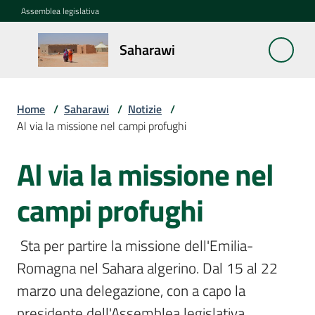
Vai al contenuto
Vai alla navigazione
Vai al footer
Assemblea legislativa
Saharawi
Saharawi
Home
/
Saharawi
/
Notizie
/
La
Al via la missione nel campi profughi
questione
Saharawi
Al via la missione nel
Salta al contenuto
Notizie
campi profughi
Menu selezionato
Missioni
 Sta per partire la missione dell'Emilia-
Romagna nel Sahara algerino. Dal 15 al 22 
La
cooperazione
marzo una delegazione, con a capo la 
dell'Emilia-
presidente dell'Assemblea legislativa, 