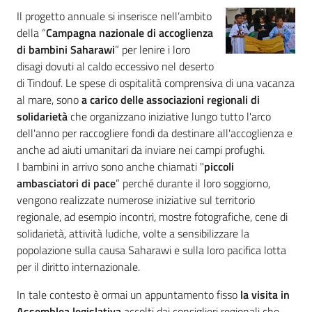
Il progetto annuale si inserisce nell’ambito
della “
Campagna nazionale di accoglienza
di bambini Saharawi
” per lenire i loro
disagi dovuti al caldo eccessivo nel deserto
di Tindouf. Le spese di ospitalità comprensiva di una vacanza
al mare, sono
a carico delle associazioni regionali di
solidarietà
che organizzano iniziative lungo tutto l'arco
dell'anno per raccogliere fondi da destinare all'accoglienza e
anche ad aiuti umanitari da inviare nei campi profughi.
I bambini in arrivo sono anche chiamati "
piccoli
ambasciatori di pace
” perché durante il loro soggiorno,
vengono realizzate numerose iniziative sul territorio
regionale, ad esempio incontri, mostre fotografiche, cene di
solidarietà, attività ludiche, volte a sensibilizzare la
popolazione sulla causa Saharawi e sulla loro pacifica lotta
per il diritto internazionale.
In tale contesto è ormai un appuntamento fisso
la visita in
Assemblea legislativa
accolti dai consiglieri regionali che