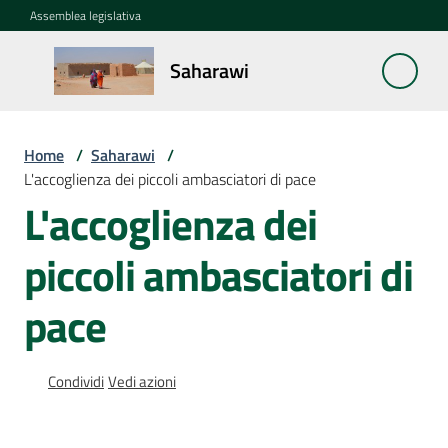
Vai al contenuto
Vai alla navigazione
Vai al footer
Assemblea legislativa
Saharawi
Saharawi
Home
/
Saharawi
/
La
L'accoglienza dei piccoli ambasciatori di pace
questione
L'accoglienza dei
Saharawi
piccoli ambasciatori di
Notizie
pace
Missioni
La
Condividi
Vedi azioni
cooperazione
dell'Emilia-