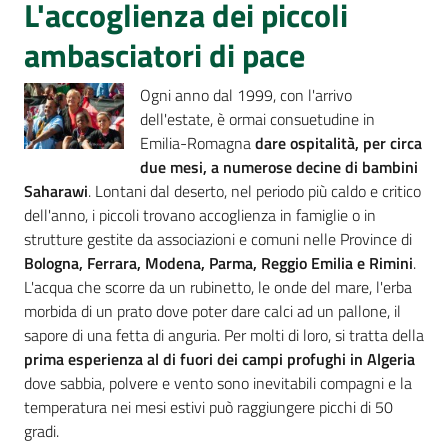
L'accoglienza dei piccoli
Romagna
ambasciatori di pace
Ogni anno dal 1999, con l'arrivo
dell'estate, è ormai consuetudine in
Assemblea
Emilia-Romagna
dare ospitalità, per circa
legislativa
due mesi, a numerose decine di bambini
Saharawi
. Lontani dal deserto, nel periodo più caldo e critico
dell'anno, i piccoli trovano accoglienza in famiglie o in
Assemblea
strutture gestite da associazioni e comuni nelle Province di
Bologna, Ferrara, Modena, Parma, Reggio Emilia e Rimini
.
Attività
L'acqua che scorre da un rubinetto, le onde del mare, l'erba
morbida di un prato dove poter dare calci ad un pallone, il
Argomenti
sapore di una fetta di anguria. Per molti di loro, si tratta della
prima esperienza al di fuori dei campi profughi in Algeria
Per i media
dove sabbia, polvere e vento sono inevitabili compagni e la
temperatura nei mesi estivi può raggiungere picchi di 50
gradi.
Per i cittadini