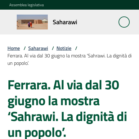
Vai al contenuto
Vai alla navigazione
Vai al footer
Assemblea legislativa
Saharawi
Saharawi
Home
/
Saharawi
/
Notizie
/
La
Ferrara. Al via dal 30 giugno la mostra ‘Sahrawi. La dignità di
questione
un popolo’.
Saharawi
Ferrara. Al via dal 30
Salta al contenuto
Notizie
Menu selezionato
giugno la mostra
Missioni
‘Sahrawi. La dignità di
La
cooperazione
un popolo’.
dell'Emilia-