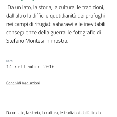
Romagna
 Da un lato, la storia, la cultura, le tradizioni, 
dall’altro la difficile quotidianità dei profughi 
nei campi di rifugiati saharawi e le inevitabili 
conseguenze della guerra: le fotografie di 
Assemblea
Stefano Montesi in mostra. 
legislativa
Assemblea
Data
:
14 settembre 2016
Attività
Argomenti
Condividi
Vedi azioni
Per i media
Introduzione
Da un lato, la storia, la cultura, le tradizioni, dall’altro la
Per i cittadini