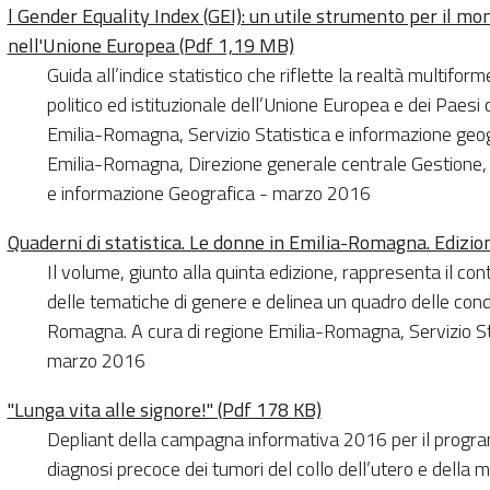
l Gender Equality Index (GEI): un utile strumento per il mon
nell'Unione Europea (Pdf 1,19 MB)
Guida all’indice statistico che riflette la realtà multifo
politico ed istituzionale dell’Unione Europea e dei Paesi
Emilia-Romagna, Servizio Statistica e informazione geo
Emilia-Romagna, Direzione generale centrale Gestione, svi
e informazione Geografica - marzo 2016
Quaderni di statistica. Le donne in Emilia-Romagna. Edizi
Il volume, giunto alla quinta edizione, rappresenta il con
delle tematiche di genere e delinea un quadro delle condiz
Romagna. A cura di regione Emilia-Romagna, Servizio St
marzo 2016
"Lunga vita alle signore!" (Pdf 178 KB)
Depliant della campagna informativa 2016 per il progra
diagnosi precoce dei tumori del collo dell’utero e della 