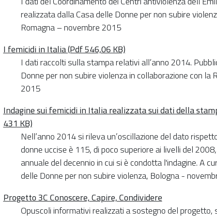
I dati del Coordinamento dei Centri antiviolenza dell’E
realizzata dalla Casa delle Donne per non subire violenz
Romagna – novembre 2015
I femicidi in Italia (Pdf 546,06 KB)
I dati raccolti sulla stampa relativi all’anno 2014. Pubbl
Donne per non subire violenza in collaborazione con l
2015
Indagine sui femicidi in Italia realizzata sui dati della st
431 KB)
Nell’anno 2014 si rileva un’oscillazione del dato rispet
donne uccise è 115, di poco superiore ai livelli del 20
annuale del decennio in cui si è condotta l'indagine. A cu
delle Donne per non subire violenza, Bologna - novemb
Progetto 3C Conoscere, Capire, Condividere
Opuscoli informativi realizzati a sostegno del progetto, 