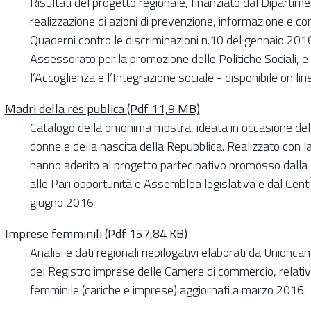
Risultati del progetto regionale, finanziato dal Dipartime
realizzazione di azioni di prevenzione, informazione e con
Quaderni contro le discriminazioni n.10 del gennaio 20
Assessorato per la promozione delle Politiche Sociali, e d
l’Accoglienza e l’Integrazione sociale - disponibile on l
Madri della res publica (Pdf 11,9 MB)
Catalogo della omonima mostra, ideata in occasione del
donne e della nascita della Repubblica. Realizzato con la 
hanno aderito al progetto partecipativo promosso dal
alle Pari opportunità e Assemblea legislativa e dal C
giugno 2016
Imprese femminili (Pdf 157,84 KB)
Analisi e dati regionali riepilogativi elaborati da Union
del Registro imprese delle Camere di commercio, relativi
femminile (cariche e imprese) aggiornati a marzo 2016.