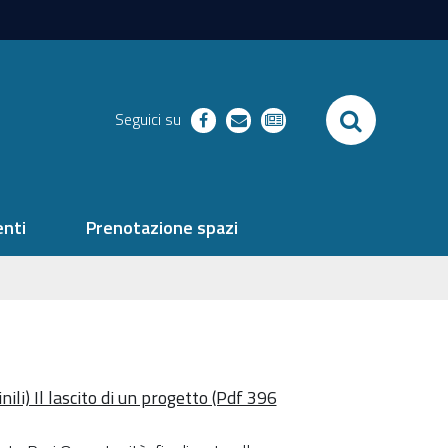
SEARCH
Seguici su
facebook
richieste
newsletter
nti
Prenotazione spazi
li) Il lascito di un progetto (Pdf 396