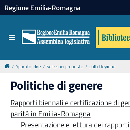
chiudi
Regione Emilia-Romagna
Biblioteca
Toggle navigation
Catalogo online
Collezioni
Approfondire
Selezioni proposte
Dalla Regione
Politiche di genere
Per approfondire
Rapporti biennali e certificazione di gen
Appuntamenti
parità in Emilia-Romagna
Prenotazione spazi
Presentazione e lettura dei rapport