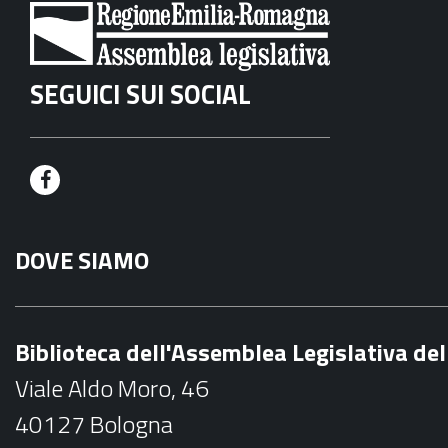
SEGUICI SUI SOCIAL
F
a
DOVE SIAMO
c
e
b
Biblioteca dell'Assemblea Legislativa d
o
Viale Aldo Moro, 46
o
40127 Bologna
k