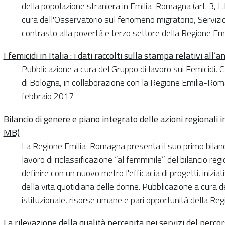
della popolazione straniera in Emilia-Romagna (art. 3, L
cura dell'Osservatorio sul fenomeno migratorio, Servizio P
contrasto alla povertà e terzo settore della Regione 
I femicidi in Italia : i dati raccolti sulla stampa relativi a
Pubblicazione a cura del Gruppo di lavoro sui Femicidi, 
di Bologna, in collaborazione con la Regione Emilia-Ro
febbraio 2017
Bilancio di genere e piano integrato delle azioni regionali 
MB)
La Regione Emilia-Romagna presenta il suo primo bilanci
lavoro di riclassificazione “al femminile” del bilancio re
definire con un nuovo metro l'efficacia di progetti, iniziativ
della vita quotidiana delle donne. Pubblicazione a cura de
istituzionale, risorse umane e pari opportunità della 
La rilevazione della qualità percepita nei servizi del perco