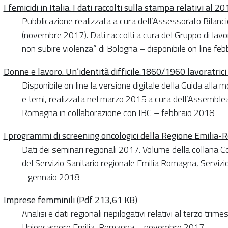
I femicidi in Italia. I dati raccolti sulla stampa relativi al 
Pubblicazione realizzata a cura dell’Assessorato Bilan
(novembre 2017). Dati raccolti a cura del Gruppo di lavo
non subire violenza” di Bologna – disponibile on line fe
Donne e lavoro. Un’identità difficile.1860/1960 lavoratri
Disponibile on line la versione digitale della Guida all
e temi, realizzata nel marzo 2015 a cura dell’Assemblea
Romagna in collaborazione con IBC – febbraio 2018
I programmi di screening oncologici della Regione Emilia
Dati dei seminari regionali 2017. Volume della collana C
del Servizio Sanitario regionale Emilia Romagna, Servizi
- gennaio 2018
Imprese femminili (Pdf 213,61 KB)
Analisi e dati regionali riepilogativi relativi al terzo tri
Unioncamere Emilia-Romagna – novembre 2017