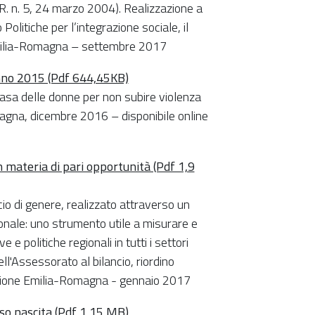
.R. n. 5, 24 marzo 2004). Realizzazione a
olitiche per l’integrazione sociale, il
Emilia-Romagna – settembre 2017
ll’anno 2015 (Pdf 644,45KB)
Casa delle donne per non subire violenza
magna, dicembre 2016 – disponibile online
in materia di pari opportunità (Pdf 1,9
o di genere, realizzato attraverso un
gionale: uno strumento utile a misurare e
e e politiche regionali in tutti i settori
ll'Assessorato al bilancio, riordino
Regione Emilia-Romagna - gennaio 2017
rso nascita (Pdf 1,15 MB)