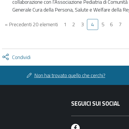
collaborazione con l’Associazione Pediatria di Comunità
Generale Cura della Persona, Salute e Welfare della R
« Precedenti 20 elementi
1
2
3
4
5
6
7
Attiva
Condividi
condividi
facebook
twitter
Non hai trovato quello che cerchi?
SEGUICI SUI SOCIAL