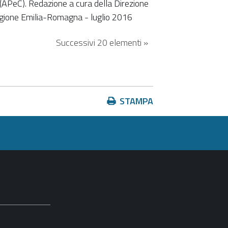
 (APeC). Redazione a cura della Direzione
egione Emilia-Romagna - luglio 2016
Successivi 20 elementi »
Azioni
STAMPA
sul
documento