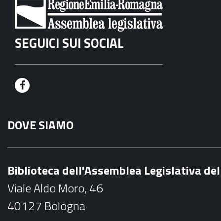
SEGUICI SUI SOCIAL
F
a
DOVE SIAMO
c
e
b
Biblioteca dell'Assemblea Legislativa d
o
Viale Aldo Moro, 46
o
40127 Bologna
k