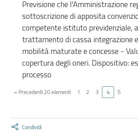
Previsione che l'Amministrazione reg
sottoscrizione di apposita convenzio
competente istituto previdenziale, an
trattamento di cassa integrazione e 
mobilità maturate e concesse - Val
copertura degli oneri. Dispositivo: e
processo
« Precedenti 20 elementi
1
2
3
4
5
Attiva
Condividi
condividi
facebook
twitter