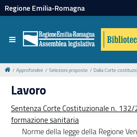
chiudi
Regione Emilia-Romagna
Biblioteca
Toggle navigation
Catalogo online
Collezioni
Approfondire
Selezioni proposte
Dalla Corte costituzi
Lavoro
Per approfondire
Sentenza Corte Costituzionale n. 132/
Appuntamenti
formazione sanitaria
Prenotazione spazi
Norme della legge della Regione Ven