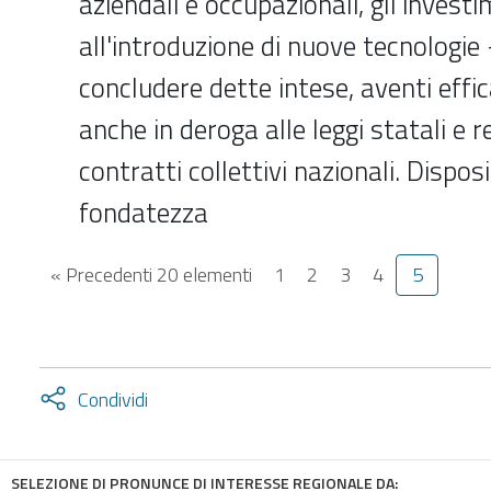
aziendali e occupazionali, gli invest
all'introduzione di nuove tecnologie -
concludere dette intese, aventi effic
anche in deroga alle leggi statali e r
contratti collettivi nazionali. Dispos
fondatezza
« Precedenti 20 elementi
1
2
3
4
5
Attiva
Condividi
condividi
facebook
twitter
SELEZIONE DI PRONUNCE DI INTERESSE REGIONALE DA: