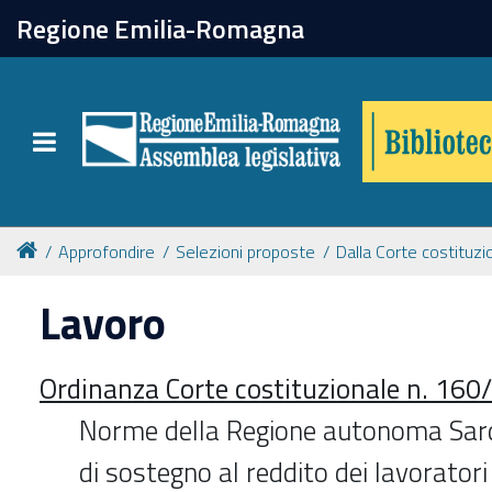
chiudi
Regione Emilia-Romagna
Biblioteca
Toggle navigation
Catalogo online
Collezioni
Approfondire
Selezioni proposte
Dalla Corte costituzi
Lavoro
Per approfondire
Ordinanza Corte costituzionale n. 160
Appuntamenti
Norme della Regione autonoma Sar
Prenotazione spazi
di sostegno al reddito dei lavoratori