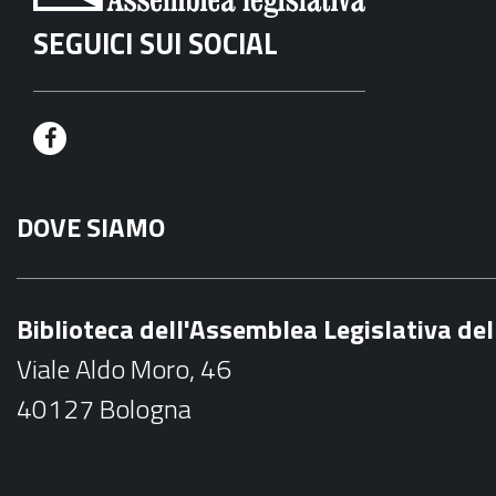
SEGUICI SUI SOCIAL
F
a
DOVE SIAMO
c
e
b
Biblioteca dell'Assemblea Legislativa d
o
Viale Aldo Moro, 46
o
40127 Bologna
k