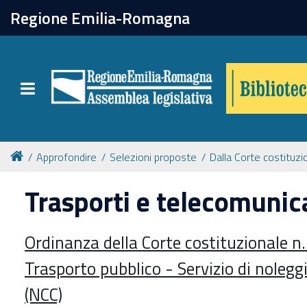
chiudi
Regione Emilia-Romagna
Biblioteca
Toggle navigation
Catalogo online
Collezioni
Approfondire
Selezioni proposte
Dalla Corte costituzi
Trasporti e telecomunic
Per approfondire
Ordinanza della Corte costituzionale n
Appuntamenti
Trasporto pubblico - Servizio di noleg
Prenotazione spazi
(NCC)