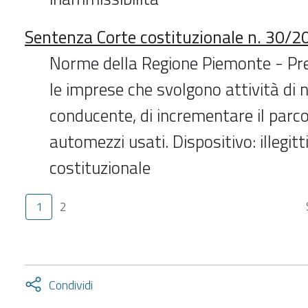
Sentenza Corte costituzionale n. 30/2
Norme della Regione Piemonte - Prev
le imprese che svolgono attività di 
conducente, di incrementare il parc
automezzi usati. Dispositivo: illegit
costituzionale
1
2
Attiva
Condividi
condividi
facebook
twitter