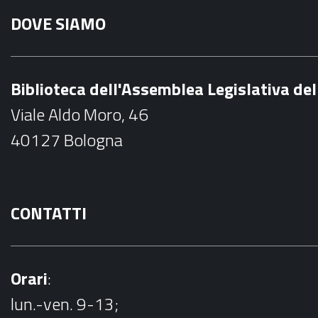
a
DOVE SIAMO
c
e
b
Biblioteca dell'Assemblea Legislativa d
o
Viale Aldo Moro, 46
o
40127 Bologna
k
CONTATTI
Orari
:
lun.-ven. 9-13;