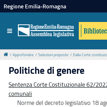
chiudi
Regione Emilia-Romagna
Biblioteca
Toggle navigation
Catalogo online
Collezioni
Approfondire
Selezioni proposte
Dalla Corte costituzi
Politiche di genere
Per approfondire
Sentenza Corte Costituzionale 62/2022
Appuntamenti
comunali
Prenotazione spazi
Norme del decreto legislativo 18 a