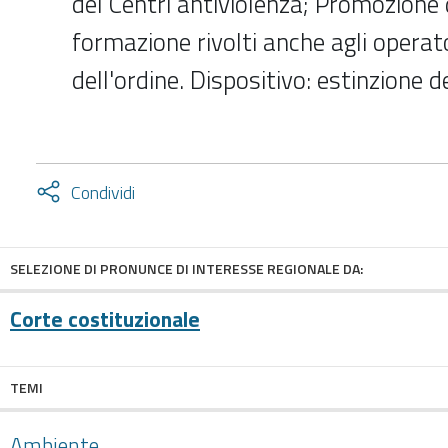
dei Centri antiviolenza; Promozione d
formazione rivolti anche agli operato
dell'ordine. Dispositivo: estinzione 
Attiva
Condividi
condividi
facebook
twitter
SELEZIONE DI PRONUNCE DI INTERESSE REGIONALE DA:
Corte costituzionale
TEMI
Ambiente