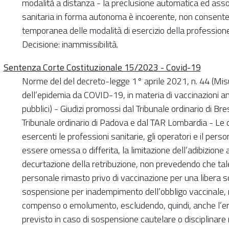
modalità a distanza - la preclusione automatica ed asso
sanitaria in forma autonoma è incoerente, non consente
temporanea delle modalità di esercizio della professione
Decisione: inammissibilità.
Sentenza Corte Costituzionale 15/2023 - Covid-19
Norme del del decreto-legge 1° aprile 2021, n. 44 (Misu
dell’epidemia da COVID-19, in materia di vaccinazioni an
pubblici) - Giudizi promossi dal Tribunale ordinario di Bres
Tribunale ordinario di Padova e dal TAR Lombardia - Le d
esercenti le professioni sanitarie, gli operatori e il pers
essere omessa o differita, la limitazione dell’adibizion
decurtazione della retribuzione, non prevedendo che tale 
personale rimasto privo di vaccinazione per una libera sce
sospensione per inadempimento dell’obbligo vaccinale, n
compenso o emolumento, escludendo, quindi, anche l’er
previsto in caso di sospensione cautelare o disciplinare n