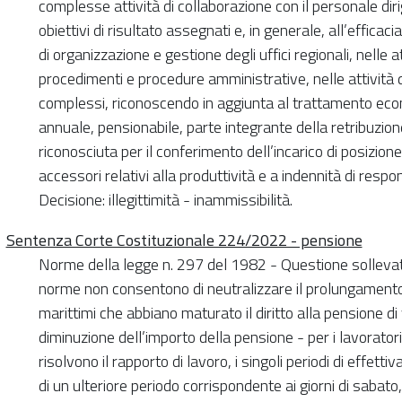
complesse attività di collaborazione con il personale dir
obiettivi di risultato assegnati e, in generale, all’efficac
di organizzazione e gestione degli uffici regionali, nelle 
procedimenti e procedure amministrative, nelle attività di 
complessi, riconoscendo in aggiunta al trattamento eco
annuale, pensionabile, parte integrante della retribuzion
riconosciuta per il conferimento dell’incarico di posizio
accessori relativi alla produttività e a indennità di respon
Decisione: illegittimità - inammissibilità.
Sentenza Corte Costituzionale 224/2022 - pensione
Norme della legge n. 297 del 1982 - Questione sollevata 
norme non consentono di neutralizzare il prolungamento c
marittimi che abbiano maturato il diritto alla pensione di
diminuzione dell’importo della pensione - per i lavorato
risolvono il rapporto di lavoro, i singoli periodi di effet
di un ulteriore periodo corrispondente ai giorni di sabato