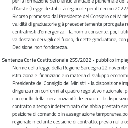
per la formazione del bilancio annuale e pluriennale de
d’Aoste (Legge di stabilità regionale per il triennio 2022/
Ricorso promosso dal Presidente del Consiglio dei Minis
validità di graduatorie già precedentemente prorogate re
centralinisti d'emergenza - la norma consente, poi, l’utili
valdostano dei vigili del fuoco, di dette graduatorie, con
Decisione: non fondatezza.
Sentenza Corte Costituzionale 255/2022 - pubblico impie
Norme della legge della Regione Sardegna 22 novembre 2
istituzionale-finanziario e in materia di sviluppo econo
Presidente del Consiglio dei Ministri - la disposizione i
dirigenza non conformi al quadro regolativo nazionale, pe
con quello della mera anzianità di servizio - la disposizio
contratto a tempo indeterminato che abbia prestato serv
posizione di comando o in assegnazione temporanea pos
regionale mediante cessione di contratto, previo nulla o