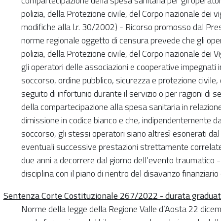
compartecipazione della spesa sanitaria per gli operator
polizia, della Protezione civile, del Corpo nazionale dei vig
modifiche alla l.r. 30/2002) - Ricorso promosso dal Presi
norme regionale oggetto di censura prevede che gli oper
polizia, della Protezione civile, del Corpo nazionale dei Vi
gli operatori delle associazioni e cooperative impegnati 
soccorso, ordine pubblico, sicurezza e protezione civile
seguito di infortunio durante il servizio o per ragioni di
della compartecipazione alla spesa sanitaria in relazione
dimissione in codice bianco e che, indipendentemente dal
soccorso, gli stessi operatori siano altresì esonerati da
eventuali successive prestazioni strettamente correlate 
due anni a decorrere dal giorno dell’evento traumatico - c
disciplina con il piano di rientro del disavanzo finanziari
Sentenza Corte Costituzionale 267/2022 - durata graduato
Norme della legge della Regione Valle d’Aosta 22 dicem