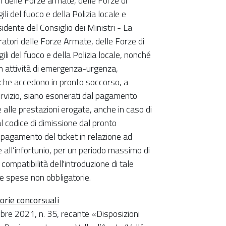
i delle Forze armate, delle Forze di
ili del fuoco e della Polizia locale e
dente del Consiglio dei Ministri - La
atori delle Forze Armate, delle Forze di
gili del fuoco e della Polizia locale, nonché
in attività di emergenza-urgenza,
, che accedono in pronto soccorso, a
 servizio, siano esonerati dal pagamento
 alle prestazioni erogate, anche in caso di
 codice di dimissione dal pronto
l pagamento del ticket in relazione ad
all’infortunio, per un periodo massimo di
ompatibilità dell'introduzione di tale
o e spese non obbligatorie.
rie concorsuali
bre 2021, n. 35, recante «Disposizioni