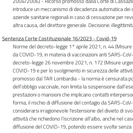
2004/2006) - Ricorso promosso dalla Corte di Cassazio
introduce un meccanismo di decadenza automatica dei dir
aziende sanitarie regionali in caso di cessazione per rev
altra causa, del direttore generale. Decisione: illegittimit
Sentenza Corte Costituzionale 16/2023 - Covid-19
Norme del decreto-legge 1° aprile 2021, n. 44 (Misure u
da COVID-19, in materia di vaccinazioni anti SARS-CoV-2, 
decreto-legge 26 novembre 2021, n. 172 (Misure urgenti
COVID-19 e per lo svolgimento in sicurezza delle attivit
promosso dal TAR Lombardia - la norma è censurata po
dell’obbligo vaccinale, non limita la sospensione dall’ese
prestazioni o mansioni che implicano contatti interperson
forma, il rischio di diffusione del contagio da SARS-CoV
considerarsi irragionevole l'estensione del divieto di svo
attività che richiedono l’iscrizione all’albo, anche nel ca
diffusione del COVID-19, potendo essere svolte senza co