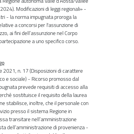
lla Regione autonoma Valle d’Aosta/Vallée
2024). Modificazioni di leggi regionali» -
tri - la norma impugnata proroga la
lative a concorsi per l'assunzione di
zzo, ai fini dell’assunzione nel Corpo
 partecipazione a uno specifico corso.
go
021, n. 17 (Disposizioni di carattere
mico e sociale) - Ricorso promosso dal
mpugnata prevede requisiti di accesso alla
rché sostituisce il requisito della laurea
ne stabilisce, inoltre, che il personale con
izio presso il sistema Regione in
sa transitare nell’amministrazione
sta dell’amministrazione di provenienza -