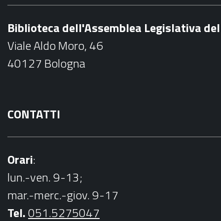
e
b
Biblioteca dell'Assemblea Legislativa d
o
Viale Aldo Moro, 46
o
40127 Bologna
k
CONTATTI
Orari
:
lun.-ven. 9-13;
mar.-merc.-giov. 9-17
Tel.
051.5275047