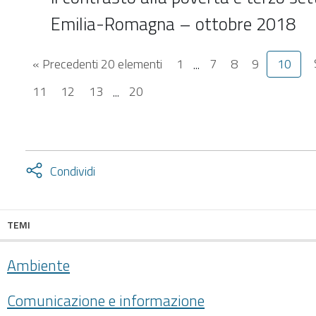
Emilia-Romagna – ottobre 2018
« Precedenti 20 elementi
1
...
7
8
9
10
11
12
13
...
20
Attiva
Condividi
condividi
facebook
twitter
TEMI
Ambiente
Comunicazione e informazione