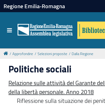
chiudi
Regione Emilia-Romagna
Biblioteca
Toggle navigation
Catalogo online
Collezioni
Approfondire
Selezioni proposte
Dalla Regione
Politiche sociali
Per approfondire
Relazione sulle attività del Garante de
Appuntamenti
della libertà personale. Anno 2018
Prenotazione spazi
Riflessione sulla situazione dei penit