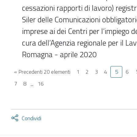
cessazioni rapporti di lavoro) registr
Siler delle Comunicazioni obbligatori
imprese ai dei Centri per l’impiego d
cura dell’Agenzia regionale per il La
Romagna - aprile 2020
« Precedenti 20 elementi
1
2
3
4
5
6
7
8
...
16
Attiva
Condividi
condividi
facebook
twitter