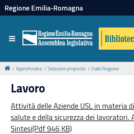
chiudi
Regione Emilia-Romagna
Biblioteca
Toggle navigation
Catalogo online
Collezioni
Approfondire
Selezioni proposte
Dalla Regione
Lavoro
Per approfondire
Attività delle Aziende USL in materia di
Appuntamenti
salute e della sicurezza dei lavoratori
Prenotazione spazi
Sintesi(Pdf 946 KB)