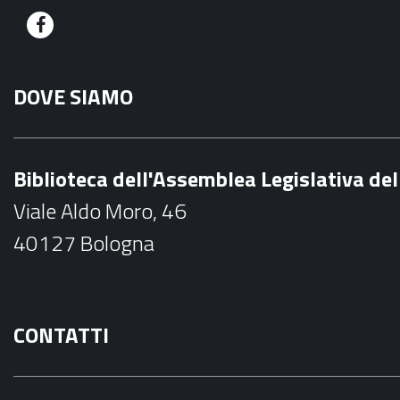
F
a
DOVE SIAMO
c
e
b
Biblioteca dell'Assemblea Legislativa d
o
Viale Aldo Moro, 46
o
40127 Bologna
k
CONTATTI