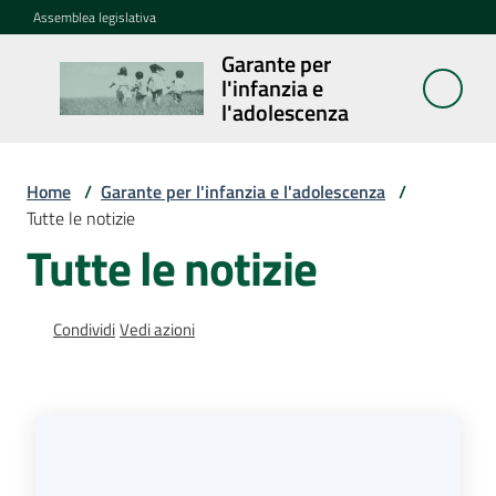
Vai al contenuto
Vai alla navigazione
Vai al footer
Assemblea legislativa
Garante per
Garante per
l'infanzia e
l'infanzia e
l'adolescenza
l'adolescenza
Home
/
Garante per l'infanzia e l'adolescenza
/
Tutte le notizie
Cosa
Tutte le notizie
fa
Notizie
Condividi
Vedi azioni
Agenda
Assemblea
dei
ragazzi