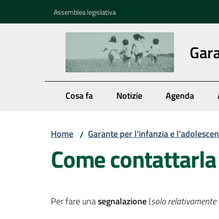
Vai al contenuto
Vai alla navigazione
Vai al footer
Assemblea legislativa
Gara
Cosa fa
Notizie
Agenda
Home
Garante per l'infanzia e l'adolesce
/
Come contattarla
Per fare una
segnalazione
(
solo relativamente a