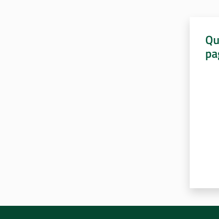
Qu
pa
Valut