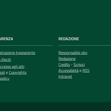
ARENZA
REDAZIONE
trazione trasparente
Responsabile sito
Redazione
illeciti
Credits
-
Scrivici
ccesso agli atti
Accessibilità
e
RSS
gali
e
Copyrights
Intranet
policy