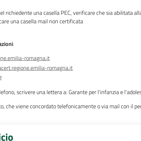
 richiedente una casella PEC, verificare che sia abilitata all
are una casella mail non certificata
azioni
:
ne.emilia-romagna.it
cert.regione.emilia-romagna.it
2
elefono, scrivere una lettera a: Garante per l'infanzia e l'ad
, che viene concordato telefonicamente o via mail con il perso
icio