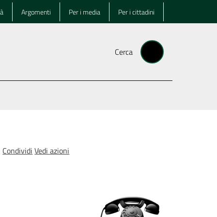
tà
Argomenti
Per i media
Per i cittadini
Cerca
Condividi
Vedi azioni