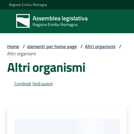
Vai al contenuto
Vai alla navigazione
Vai al footer
Regione Emilia-Romagna
Assemblea legislativa
Assemblea
Regione Emilia-Romagna
legislativa
Regione Emilia-
Romagna
Home
/
elementi per home page
/
Altri organismi
/
Altri organismi
Altri organismi
Assemblea
Condividi
Vedi azioni
Attività
Argomenti