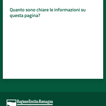
Per
i
Quanto sono chiare le informazioni su
media
questa pagina?
Valuta da 1 a 5 stelle
Per
i
cittadini