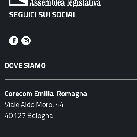
SEGUICI SUI SOCIAL
F
I
a
n
DOVE SIAMO
c
s
e
t
b
a
Corecom Emilia-Romagna
o
g
Viale Aldo Moro, 44
o
r
40127 Bologna
k
a
m