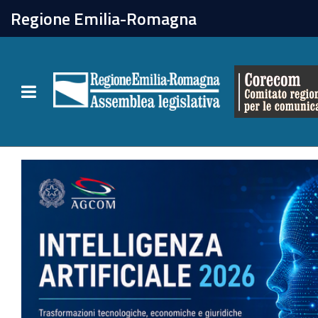
chiudi
Regione Emilia-Romagna
Il Corecom
Toggle navigation
Le attività
Homepage