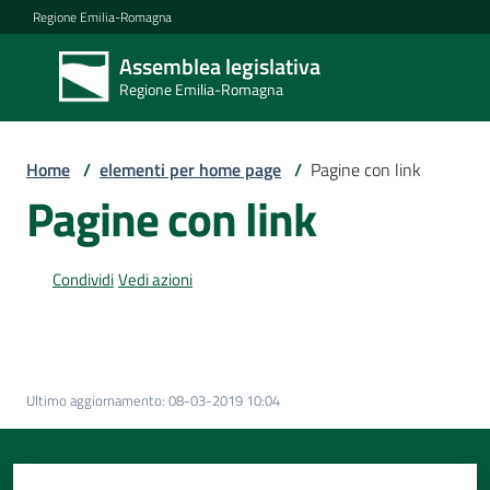
Vai al contenuto
Vai alla navigazione
Vai al footer
Regione Emilia-Romagna
Assemblea legislativa
Assemblea
Regione Emilia-Romagna
legislativa
Regione Emilia-
Romagna
Home
/
elementi per home page
/
Pagine con link
Pagine con link
Assemblea
Condividi
Vedi azioni
Attività
Ultimo aggiornamento
:
08-03-2019 10:04
Argomenti