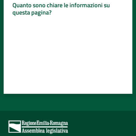
Per
Quanto sono chiare le informazioni su
i
questa pagina?
media
Valuta da 1 a 5 stelle
Per
i
cittadini