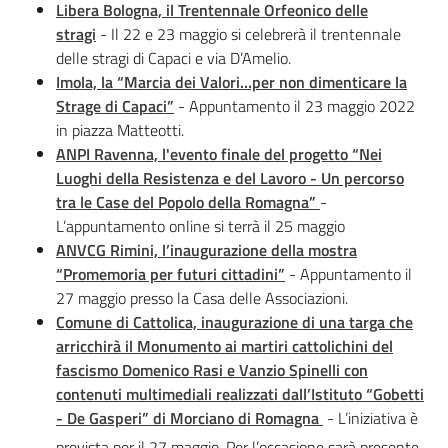
Libera Bologna, il Trentennale Orfeonico delle
stragi
- Il 22 e 23 maggio si celebrerà il trentennale
Assemblea
delle stragi di Capaci e via D’Amelio.
Imola, la “Marcia dei Valori…per non dimenticare la
Attività
Strage di Capaci”
- Appuntamento il 23 maggio 2022
in piazza Matteotti.
Argomenti
ANPI Ravenna, l'evento finale del progetto “Nei
Luoghi della Resistenza e del Lavoro - Un percorso
Per i media
tra le Case del Popolo della Romagna”
-
L’appuntamento online si terrà il 25 maggio
ANVCG Rimini, l’inaugurazione della mostra
Per i cittadini
“Promemoria per futuri cittadini”
- Appuntamento il
27 maggio presso la Casa delle Associazioni.
Comune di Cattolica, inaugurazione di una targa che
arricchirà il Monumento ai martiri cattolichini del
fascismo Domenico Rasi e Vanzio Spinelli con
contenuti multimediali realizzati dall’Istituto “Gobetti
- De Gasperi” di Morciano di Romagna
- L’iniziativa è
prevista per il 27 maggio. Per l’occasione sarà presente