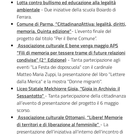
Lotta contro bullismo ed educazione alla legalità
ambientale
- Due iniziative della scuola Boiardo di
Ferrara.
Comune di Parma, “CittadinanzAttiva: legalità, diritti,
memoria. Quinta edizione”
- L’evento finale del
progetto dal titolo “Per il Bene Comune”.
Associazione culturale E bene venga maggio APS
“Fili di memoria per tessere trame di future relazioni
condivise” (2° Edizione)
- Tanta partecipazione agli
eventi "La Festa dei doposcuola" con il cardinale
Matteo Maria Zuppi, la presentazione del libro "Lettere
dalla Merica" e la mostra "Donne migranti".
Liceo Statale Melchiorre Gioia, "Gioia in Archivio: il
Sessantotto"
- Tanta partecipazione della cittadinanza
all’evento di presentazione del progetto il 6 maggio
scorso.
Associazione culturale Ottomani, “Libere! Memorie
di territori e di liberazione al femminile”
- La
presentazione dell’iniziativa all'interno dell'incontro di