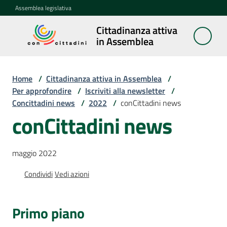
Vai al contenuto
Vai alla navigazione
Vai al footer
Assemblea legislativa
Cittadinanza attiva
Cittadinanza
in Assemblea
attiva in
Assemblea
Home
/
Cittadinanza attiva in Assemblea
/
Per approfondire
/
Iscriviti alla newsletter
/
Concittadini news
/
2022
/
conCittadini news
Concittadini
conCittadini news
Porte
aperte
maggio 2022
in
Assemblea
Condividi
Vedi azioni
Mostre
itineranti
Primo piano